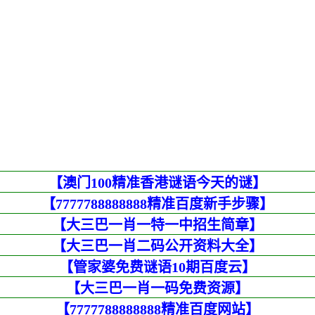
【澳门100精准香港谜语今天的谜】
【7777788888888精准百度新手步骤】
【大三巴一肖一特一中招生简章】
【大三巴一肖二码公开资料大全】
【管家婆免费谜语10期百度云】
【大三巴一肖一码免费资源】
【7777788888888精准百度网站】