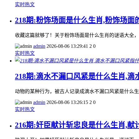
实时热文
218期:粉饰场面是什么生肖,粉饰场
收藏这篇就够了！关于粉饰场面是什么生肖的谜语大全，
admin
2026-08-06 13:29:41
2
0
实时热文
218期:滴水不漏口风紧是什么生肖,
动物的某种行为，被古人记录成滴水不漏口风紧是什么生
admin
2026-08-06 13:26:15
2
0
实时热文
216期:奸臣献计斩忠良是什么生肖,