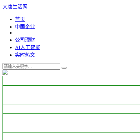
大唐生活网
首页
中国企业
公司理财
AI人工智能
实时热文