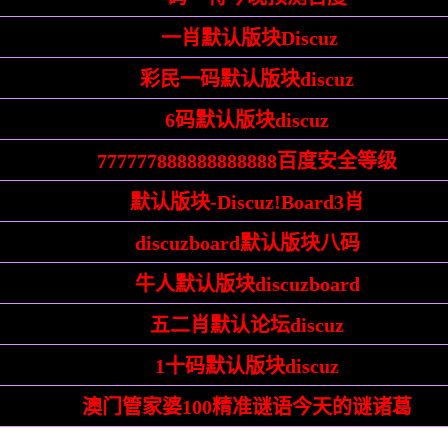
指南 :
一肖默认版块Discuz
技巧:
彩民一码默认版块discuz
文化:
6码默认版块discuz
解析:
777777888888888888百度安全等级
精通:
默认版块-Discuz!Board3肖
拆解:
discuzboard默认版块八码
步骤:
牛人默认版块discuzboard
趣味:
五二肖默认论坛discuz
竞赛:
1十码默认版块discuz
识破:
澳门管家婆100精准谜语今天的谜诸葛