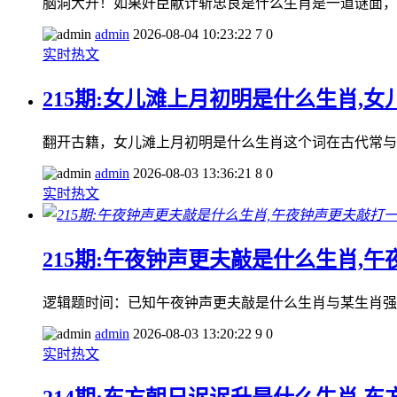
脑洞大开！如果奸臣献计斩忠良是什么生肖是一道谜面，
admin
2026-08-04 10:23:22
7
0
实时热文
215期:女儿滩上月初明是什么生肖,
翻开古籍，女儿滩上月初明是什么生肖这个词在古代常与某
admin
2026-08-03 13:36:21
8
0
实时热文
215期:午夜钟声更夫敲是什么生肖,
逻辑题时间：已知午夜钟声更夫敲是什么生肖与某生肖强
admin
2026-08-03 13:20:22
9
0
实时热文