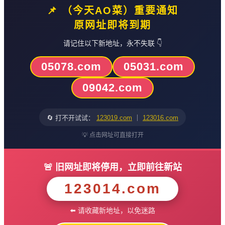
📌 （今天AO菜）重要通知
原网址即将到期
请记住以下新地址，永不失联 👇
05078.com
05031.com
09042.com
🔄 打不开试试：
123019.com
｜
123016.com
💡 点击网址可直接打开
🚨 旧网址即将停用，立即前往新站
123014.com
⬅️ 请收藏新地址，以免迷路