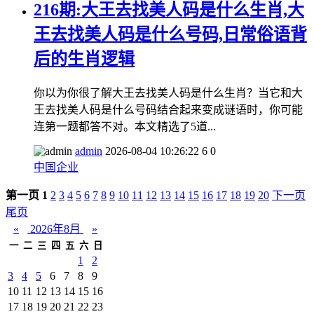
216期:大王去找美人码是什么生肖,大
王去找美人码是什么号码,日常俗语背
后的生肖逻辑
你以为你很了解大王去找美人码是什么生肖？当它和大
王去找美人码是什么号码结合起来变成谜语时，你可能
连第一题都答不对。本文精选了5道...
admin
2026-08-04 10:26:22
6
0
中国企业
第一页
1
2
3
4
5
6
7
8
9
10
11
12
13
14
15
16
17
18
19
20
下一页
尾页
«
2026年8月
»
一
二
三
四
五
六
日
1
2
3
4
5
6
7
8
9
10
11
12
13
14
15
16
17
18
19
20
21
22
23