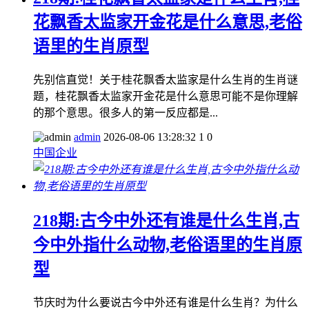
花飘香太监家开金花是什么意思,老俗
语里的生肖原型
先别信直觉！关于桂花飘香太监家是什么生肖的生肖谜
题，桂花飘香太监家开金花是什么意思可能不是你理解
的那个意思。很多人的第一反应都是...
admin
2026-08-06 13:28:32
1
0
中国企业
218期:古今中外还有谁是什么生肖,古
今中外指什么动物,老俗语里的生肖原
型
节庆时为什么要说古今中外还有谁是什么生肖？为什么