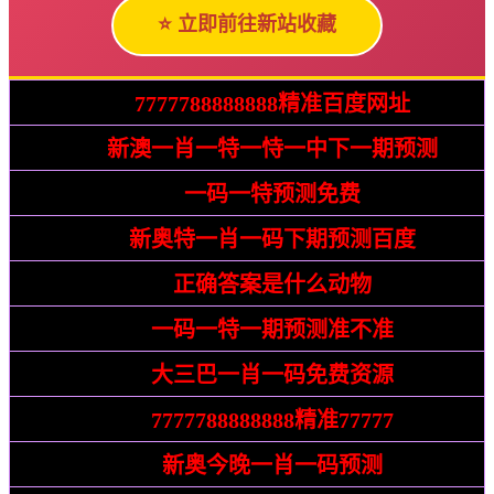
⭐ 立即前往新站收藏
告发:
7777788888888精准百度网址
置疑:
新澳一肖一特一恃一中下一期预测
发掘:
一码一特预测免费
警惕:
新奥特一肖一码下期预测百度
识破:
正确答案是什么动物
披露:
一码一特一期预测准不准
戳穿:
大三巴一肖一码免费资源
警惕:
7777788888888精准77777
识破:
新奥今晚一肖一码预测