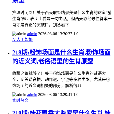
原型
推理时间到！关于西天取经路景美是什么生肖的这道“猜
生肖”题，表面上看是一句老话，但西天取经最佳答案一
肖才是真正的突破口。别急着下...
admin
2026-08-06 13:30:37
1
0
AI人工智能
218期:粉饰场面是什么生肖,粉饰场面
的近义词,老俗语里的生肖原型
收藏这篇就够了！关于粉饰场面是什么生肖的谜语大
全，涵盖谐音梗、动作谜、字谜等多种类型。尤其是粉
饰场面的近义词相关的部分，解析得非...
admin
2026-08-06 13:29:41
1
0
实时热文
218期:桂花飘香太监家是什么生肖,桂