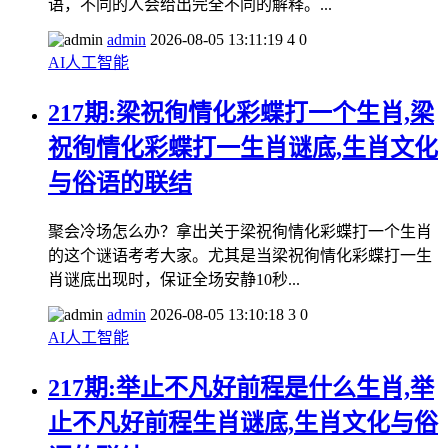
语，不同的人会给出完全不同的解释。...
admin
2026-08-05 13:11:19
4
0
AI人工智能
217期:梁祝徇情化彩蝶打一个生肖,梁
祝徇情化彩蝶打一生肖谜底,生肖文化
与俗语的联结
聚会冷场怎么办？拿出关于梁祝徇情化彩蝶打一个生肖
的这个谜语考考大家。尤其是当梁祝徇情化彩蝶打一生
肖谜底出现时，保证全场安静10秒...
admin
2026-08-05 13:10:18
3
0
AI人工智能
217期:举止不凡好前程是什么生肖,举
止不凡好前程生肖谜底,生肖文化与俗