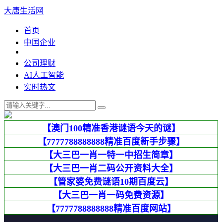
大唐生活网
首页
中国企业
公司理财
AI人工智能
实时热文
【澳门100精准香港谜语今天的谜】
【7777788888888精准百度新手步骤】
【大三巴一肖一特一中招生简章】
【大三巴一肖二码公开资料大全】
【管家婆免费谜语10期百度云】
【大三巴一肖一码免费资源】
【7777788888888精准百度网站】