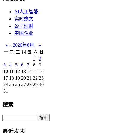
AI人工智能
实时热文
公司理财
中国企业
«
2026年8月
»
一
二
三
四
五
六
日
1
2
3
4
5
6
7
8
9
10
11
12
13
14
15
16
17
18
19
20
21
22
23
24
25
26
27
28
29
30
31
搜索
Search
最近发表