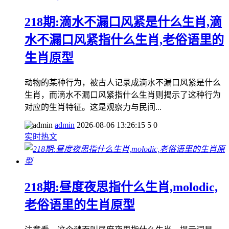
218期:滴水不漏口风紧是什么生肖,滴
水不漏口风紧指什么生肖,老俗语里的
生肖原型
动物的某种行为，被古人记录成滴水不漏口风紧是什么
生肖，而滴水不漏口风紧指什么生肖则揭示了这种行为
对应的生肖特征。这是观察力与民间...
admin
2026-08-06 13:26:15
5
0
实时热文
218期:昼度夜思指什么生肖,molodic,
老俗语里的生肖原型