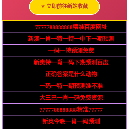
⭐ 立即前往新站收藏
告发:
7777788888888精准百度网址
置疑:
新澳一肖一特一恃一中下一期预测
发掘:
一码一特预测免费
警惕:
新奥特一肖一码下期预测百度
识破:
正确答案是什么动物
披露:
一码一特一期预测准不准
戳穿:
大三巴一肖一码免费资源
警惕:
7777788888888精准77777
识破:
新奥今晚一肖一码预测