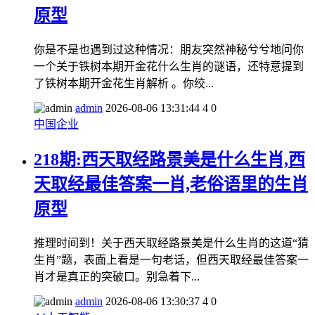
原型
你是不是也遇到过这种情况：朋友突然神秘兮兮地问你
一个关于铁树本期开金花什么生肖的谜语，还特意提到
了铁树本期开金花生肖解析 。你绞...
admin
2026-08-06 13:31:44
4
0
中国企业
218期:西天取经路景美是什么生肖,西
天取经最佳答案一肖,老俗语里的生肖
原型
推理时间到！关于西天取经路景美是什么生肖的这道“猜
生肖”题，表面上看是一句老话，但西天取经最佳答案一
肖才是真正的突破口。别急着下...
admin
2026-08-06 13:30:37
4
0