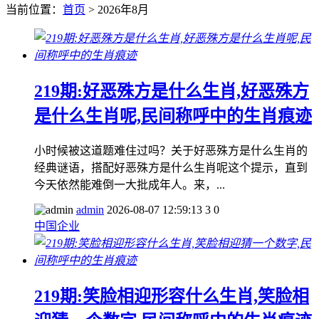
当前位置：
首页
> 2026年8月
219期:好恶殊方是什么生肖,好恶殊方
是什么生肖呢,民间称呼中的生肖痕迹
小时候被这道题难住过吗？关于好恶殊方是什么生肖的
经典谜语，搭配好恶殊方是什么生肖呢这个提示，直到
今天依然能难倒一大批成年人。来，...
admin
2026-08-07 12:59:13
3
0
中国企业
219期:笑脸相迎形容什么生肖,笑脸相