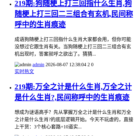
219期:狗随梗上打三回指什么生肖,狗
随梗上打三回二三组合有玄机,民间称
呼中的生肖痕迹
成语狗随梗上打三回指什么生肖大家都会用，但你可能
没想过它跟生肖有关。当狗随梗上打三回二三组合有玄
机出现时，答案就呼之欲出了。猜猜...
admin
2026-08-07 12:38:04
2
0
实时热文
219期:万全之计是什么生肖,万全之计
是什么生肖?,民间称呼中的生肖痕迹
想成为谜语高手？先从掌握万全之计是什么生肖和万全
之计是什么生肖?的底层逻辑开始。今天不玩虚的，直接
上干货：3个核心套路+10道实...