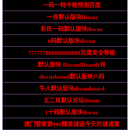
解谜:
一码一特今晚预测百度
指南 :
一肖默认版块Discuz
技巧:
彩民一码默认版块discuz
文化:
6码默认版块discuz
解析:
777777888888888888百度安全等级
精通:
默认版块-Discuz!Board3肖
拆解:
discuzboard默认版块八码
步骤:
牛人默认版块discuzboard
趣味:
五二肖默认论坛discuz
竞赛:
1十码默认版块discuz
识破:
澳门管家婆100精准谜语今天的谜诸葛