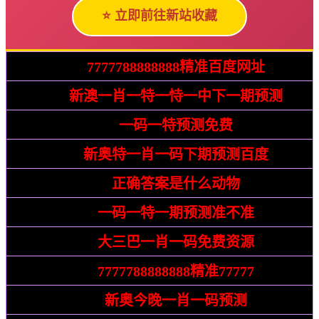
⭐ 立即前往新站收藏
告发:
7777788888888精准百度网址
置疑:
新澳一肖一特一恃一中下一期预测
发掘:
一码一特预测免费
警惕:
新奥特一肖一码下期预测百度
识破:
正确答案是什么动物
披露:
一码一特一期预测准不准
戳穿:
大三巴一肖一码免费资源
警惕:
7777788888888精准77777
识破:
新奥今晚一肖一码预测