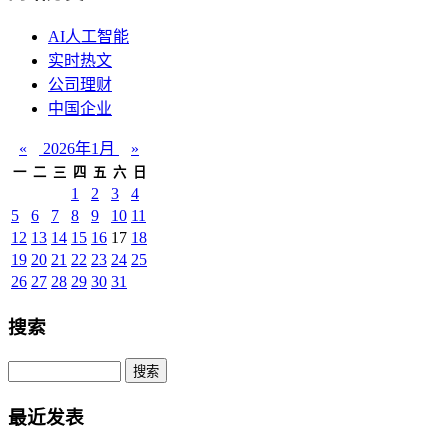
AI人工智能
实时热文
公司理财
中国企业
«
2026年1月
»
一
二
三
四
五
六
日
1
2
3
4
5
6
7
8
9
10
11
12
13
14
15
16
17
18
19
20
21
22
23
24
25
26
27
28
29
30
31
搜索
Search
最近发表