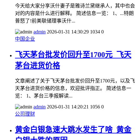
今天给大家分享沃什妻子是雅诗兰黛继承人，其中也会
对的内容是什么进行解释。 简述信息一览： 1、...特朗
普怒了!前美联储理事沃什...
admin
2026-01-31 14:30:29
1034
0
中国企业
飞天茅台批发价回升至1700元_飞天
茅台进货价格
文章阐述了关于飞天茅台批发价回升至1700元，以及飞
天茅台进货价格的信息，欢迎批评指正。 简述信息一
览： 1、茅台三季报解读...
admin
2026-01-31 14:20:21
1056
0
公司理财
黄金白银急速大跳水发生了啥_黄金