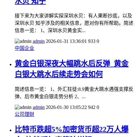
水贝 知乎
接下来为大家讲解实探深圳水贝：有人果断抄底，以及
深圳水贝 知乎涉及的相关信息，愿对你有所帮助。简述
信息一览： 1、深圳水贝黄金实...
admin
2026-01-31 13:36:01
933
0
中国企业
黄金白银深夜大幅跳水后反弹_黄金
白银大跳水后续走势会如何
简述信息一览： 1、外汇狂徒:8.9黄金大跳水遇强支撑反
弹、后市黄金白银走势分析 2、...
admin
2026-01-30 13:05:22
942
0
公司理财
比特币跌超5%加密货币超22万人爆