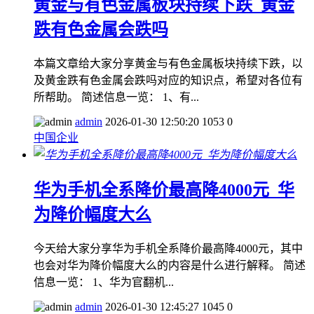
黄金与有色金属板块持续下跌_黄金
跌有色金属会跌吗
本篇文章给大家分享黄金与有色金属板块持续下跌，以
及黄金跌有色金属会跌吗对应的知识点，希望对各位有
所帮助。 简述信息一览： 1、有...
admin
2026-01-30 12:50:20
1053
0
中国企业
华为手机全系降价最高降4000元_华
为降价幅度大么
今天给大家分享华为手机全系降价最高降4000元，其中
也会对华为降价幅度大么的内容是什么进行解释。 简述
信息一览： 1、华为官翻机...
admin
2026-01-30 12:45:27
1045
0