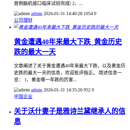
首例脑机接口临床试验完成! 2、...
admin
2026-01-31 14:40:28
1054
0
公司理财
黄金遭遇40年来最大下跌_黄金历史
跌的最大一天
文章阐述了关于黄金遭遇40年来最大下跌，以及黄金历
史跌的最大一天的信息，欢迎批评指正。 简述信息一
览： 1、黄金哪一年跌的厉害...
admin
2026-01-31 14:35:20
952
0
中国企业
关于沃什妻子是雅诗兰黛继承人的信
息