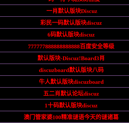
指南 :
一肖默认版块Discuz
技巧:
彩民一码默认版块discuz
文化:
6码默认版块discuz
解析:
777777888888888888百度安全等级
精通:
默认版块-Discuz!Board3肖
拆解:
discuzboard默认版块八码
步骤:
牛人默认版块discuzboard
趣味:
五二肖默认论坛discuz
竞赛:
1十码默认版块discuz
识破:
澳门管家婆100精准谜语今天的谜诸葛