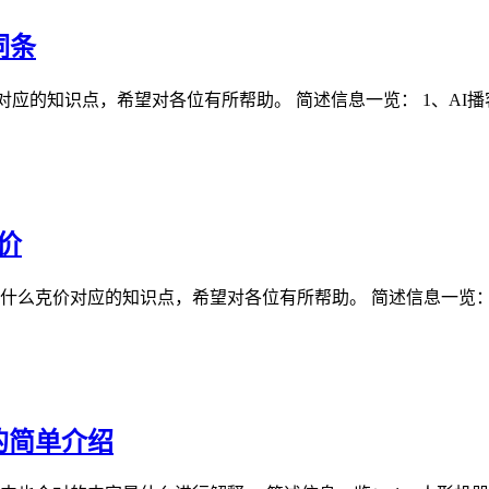
词条
及对应的知识点，希望对各位有所帮助。 简述信息一览： 1、AI播客
价
么克价对应的知识点，希望对各位有所帮助。 简述信息一览： 1、2
的简单介绍