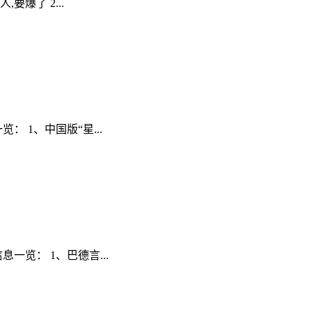
爆了 2...
1、中国版“星...
览： 1、巴德言...