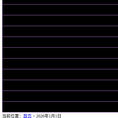
当前位置：
首页
> 2026年1月1日