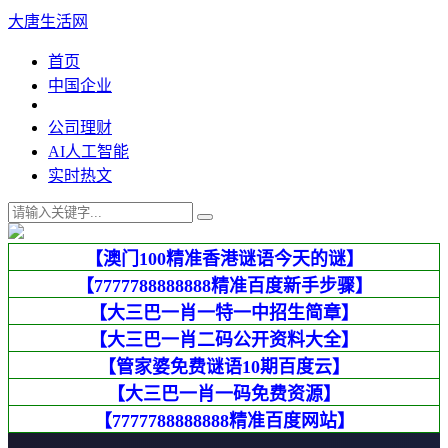
大唐生活网
首页
中国企业
公司理财
AI人工智能
实时热文
【澳门100精准香港谜语今天的谜】
【7777788888888精准百度新手步骤】
【大三巴一肖一特一中招生简章】
【大三巴一肖二码公开资料大全】
【管家婆免费谜语10期百度云】
【大三巴一肖一码免费资源】
【7777788888888精准百度网站】