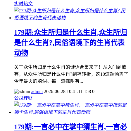
实时热文
179期:众生所归是什么生肖,众生所归
是什么生肖?,民俗语境下的生肖代表
动物
关于众生所归是什么生肖的谜语合集来了！从入门到放
弃，从众生所归是什么生肖?到神转折，这10道题涵盖了
今年最火的脑洞。每一道都附有...
admin
2026-06-28 10:41:11
158
0
公司理财
179期:一言必中在掌中猜生肖,一言必