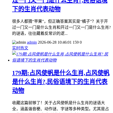
过一门又一门是什么生肖?,民俗语境
下的生肖代表动物
很多人都猜“苹果”，但正确答案其实是“橘子”？关于开
过一门又一门是什么生肖和开过一门又一门是什么生肖?
的谜语，往往藏着反常识的逻...
admin
2026-06-28 10:46:01
159
0
实时热文
179期:占风使帆是什么生肖,占风使帆
是什么生肖?,民俗语境下的生肖代表
动物
收藏这篇就够了！关于占风使帆是什么生肖的谜语大
全，涵盖谐音梗、动作谜、字谜等多种类型。尤其是占