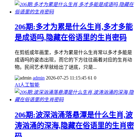
206期:多才为累是什么生肖,多才多能
是成语吗,隐藏在俗语里的生肖密码
在剪纸或年画里，多才为累是什么生肖常以多才多能是
成语吗的姿态出现，而它的下方往往画着对应的生肖动
物。民间艺术早就给出了谜底，只是...
admin
2026-07-25 11:15:45
61
0
AI人工智能
206期:波深汹涌落悬潭是什么生肖,波
涛汹涌的深海,隐藏在俗语里的生肖密
码