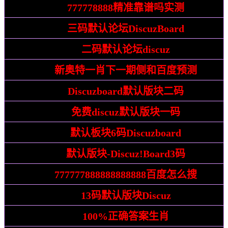
质问:
777778888精准靠谱吗实测
揭发:
三码默认论坛DiscuzBoard
暴露:
二码默认论坛discuz
检举:
新奥特一肖下一期侧和百度预测
披露:
Discuzboard默认版块二码
戳穿:
免费discuz默认版块一码
预防:
默认板块6码Discuzboard
整合:
默认版块-Discuz!Board3码
警惕:
777777888888888888百度怎么搜
战略:
13码默认版块Discuz
解答:
100%正确答案生肖