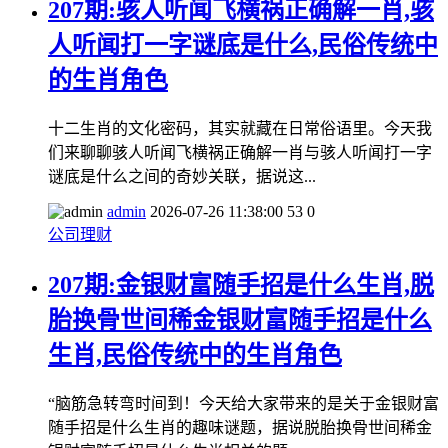
207期:骇人听闻飞横祸正确解一肖,骇
人听闻打一字谜底是什么,民俗传统中
的生肖角色
十二生肖的文化密码，其实就藏在日常俗语里。今天我
们来聊聊骇人听闻飞横祸正确解一肖与骇人听闻打一字
谜底是什么之间的奇妙关联，据说这...
admin
2026-07-26 11:38:00
53
0
公司理财
207期:金银财富随手招是什么生肖,脱
胎换骨世间稀金银财富随手招是什么
生肖,民俗传统中的生肖角色
“脑筋急转弯时间到！今天给大家带来的是关于金银财富
随手招是什么生肖的趣味谜题，据说脱胎换骨世间稀金