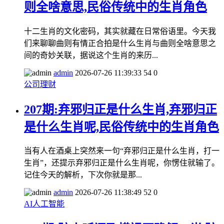
则全啥意思,民俗传统中的生肖角色
十二生肖的文化密码，其实就藏在日常俗语里。今天我
们来聊聊曲则有情正合拍是什么生肖与曲则全啥意思之
间的奇妙关联，据说这个生肖的来历...
admin
2026-07-26 11:39:33
54
0
公司理财
207期:弃邪归正是什么生肖,弃邪归正
是什么生肖呢,民俗传统中的生肖角色
当有人在酒桌上突然来一句“弃邪归正是什么生肖，打一
生肖”，还提示弃邪归正是什么生肖呢，你愣住就输了。
记住今天的解析，下次你就是那...
admin
2026-07-26 11:38:49
52
0
AI人工智能