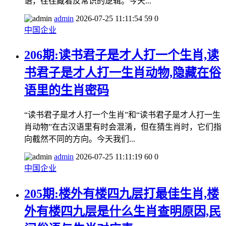
语，往往藏着反常识的逻辑。今天...
admin
2026-07-25 11:11:54
59
0
中国企业
206期:读书君子是才人打一个生肖,读
书君子是才人打一生肖动物,隐藏在俗
语里的生肖密码
“读书君子是才人打一个生肖”和“读书君子是才人打一生
肖动物”在古汉语里有时会混淆，但在猜生肖时，它们指
向截然不同的方向。今天我们...
admin
2026-07-25 11:11:19
60
0
中国企业
205期:楼外有楼四九层打最佳生肖,楼
外有楼四九层是什么生肖查明原因,民