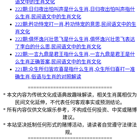
语文中的生肖文化
222期:日归夜出怕叫声是什么生肖,日归夜出怕叫声指什
么生肖,民间语文中的生肖文化
222期:矜功恃宠打一肖,矜功恃宠的意思,民间语文中的生
肖文化
222期:俱怀逸兴壮思飞是什么生肖,俱怀逸兴壮思飞表达
了李白的什么思,民间语文中的生肖文化
222期:一言九鼎是君王指什么生肖,一言九鼎是君王是什
么生肖正确答案,民间语文中的生肖文化
221期:众生所归皆欢喜是指什么生肖,众生所归喜打一准
确生肖,俗语与生肖的对照解读
==============================
* 本文内容为传统文化成语典故趣味解读，相关生肖属相仅为
民间文化延伸，不代表任何客观事实或预测结论。
* 所有内容仅供文化娱乐参考，不构成任何投资、中奖或赌博
建议。
* 本站坚决抵制任何形式的赌博活动，请读者自觉遵守法律法
规。
==============================