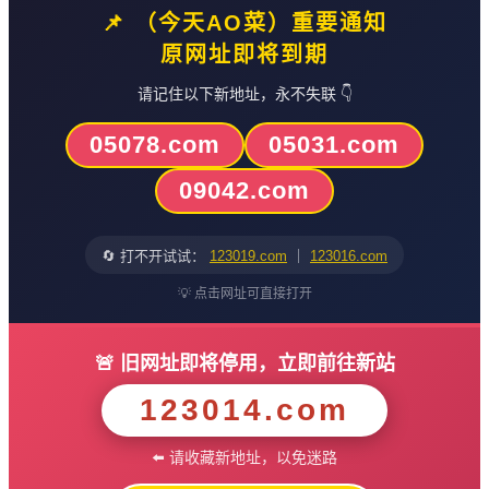
📌 （今天AO菜）重要通知
原网址即将到期
请记住以下新地址，永不失联 👇
05078.com
05031.com
09042.com
🔄 打不开试试：
123019.com
｜
123016.com
💡 点击网址可直接打开
🚨 旧网址即将停用，立即前往新站
123014.com
⬅️ 请收藏新地址，以免迷路