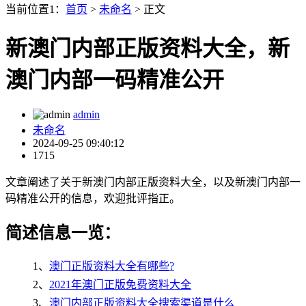
当前位置1：
首页
>
未命名
> 正文
新澳门内部正版资料大全，新
澳门内部一码精准公开
admin
未命名
2024-09-25 09:40:12
1715
文章阐述了关于新澳门内部正版资料大全，以及新澳门内部一
码精准公开的信息，欢迎批评指正。
简述信息一览：
1、
澳门正版资料大全有哪些?
2、
2021年澳门正版免费资料大全
3、
澳门内部正版资料大全搜索渠道是什么