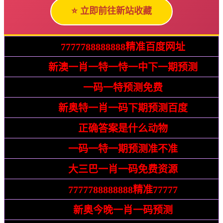
⭐ 立即前往新站收藏
告发:
7777788888888精准百度网址
置疑:
新澳一肖一特一恃一中下一期预测
发掘:
一码一特预测免费
警惕:
新奥特一肖一码下期预测百度
识破:
正确答案是什么动物
披露:
一码一特一期预测准不准
戳穿:
大三巴一肖一码免费资源
警惕:
7777788888888精准77777
识破:
新奥今晚一肖一码预测