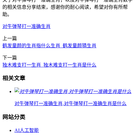
的相关信息分享结束，感谢你的耐心阅读，希望对你有所帮
助。
对牛弹琴打一准确生肖
上一篇
鹤发童颜的生肖指什么生肖_鹤发童颜猜生肖
下一篇
独木难支打一生肖_独木难支打一生肖是什么
相关文章
对牛弹琴打一准确生肖,对牛弹琴打一准确生肖是什么
网站分类
AI人工智能