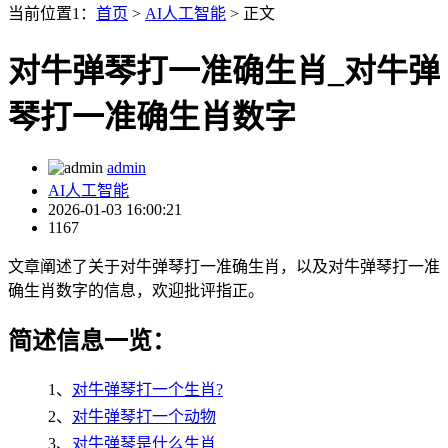
当前位置1：
首页
>
AI人工智能
> 正文
对牛弹琴打一准确生肖_对牛弹
琴打一准确生肖数字
admin
AI人工智能
2026-01-03 16:00:21
1167
文章阐述了关于对牛弹琴打一准确生肖，以及对牛弹琴打一准
确生肖数字的信息，欢迎批评指正。
简述信息一览：
1、
对牛弹琴打一个生肖?
2、
对牛弹琴打一个动物
3、
对牛弹琴是什么生肖