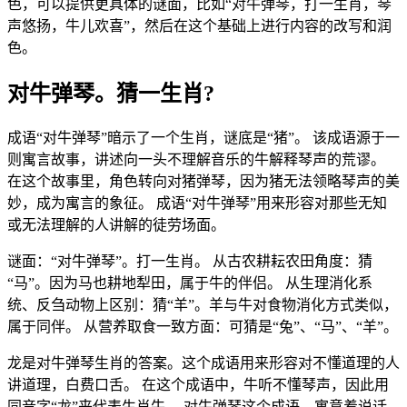
色，可以提供更具体的谜面，比如“对牛弹琴，打一生肖，琴
声悠扬，牛儿欢喜”，然后在这个基础上进行内容的改写和润
色。
对牛弹琴。猜一生肖?
成语“对牛弹琴”暗示了一个生肖，谜底是“猪”。 该成语源于一
则寓言故事，讲述向一头不理解音乐的牛解释琴声的荒谬。
在这个故事里，角色转向对猪弹琴，因为猪无法领略琴声的美
妙，成为寓言的象征。 成语“对牛弹琴”用来形容对那些无知
或无法理解的人讲解的徒劳场面。
谜面：“对牛弹琴”。打一生肖。 从古农耕耘农田角度：猜
“马”。因为马也耕地犁田，属于牛的伴侣。 从生理消化系
统、反刍动物上区别：猜“羊”。羊与牛对食物消化方式类似，
属于同伴。 从营养取食一致方面：可猜是“兔”、“马”、“羊”。
龙是对牛弹琴生肖的答案。这个成语用来形容对不懂道理的人
讲道理，白费口舌。 在这个成语中，牛听不懂琴声，因此用
同音字“龙”来代表生肖牛。 对牛弹琴这个成语，寓意着说话