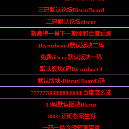
揭发:
三码默认论坛DiscuzBoard
暴露:
二码默认论坛discuz
检举:
新奥特一肖下一期侧和百度预测
披露:
Discuzboard默认版块二码
戳穿:
免费discuz默认版块一码
预防:
默认板块6码Discuzboard
整合:
默认版块-Discuz!Board3码
警惕:
777777888888888888百度怎么搜
战略:
13码默认版块Discuz
解答:
100%正确答案生肖
解谜:
一码一特今晚预测百度