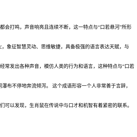
都会打鸣，声音响亮且连续不断，这一特点与“口若悬河”所形
行属火，象征智慧灵动、思维敏捷，具备极强的语言表达天赋，与
经常发出各种声音，模仿人类的行为和语言，这种特点与“口若
绝，如同瀑布不停地奔流倾泻。 这个成语形容一个人非常善于言辞，
我们可以发现，生肖鼠在传说中与口才和机智有着紧密的联系。