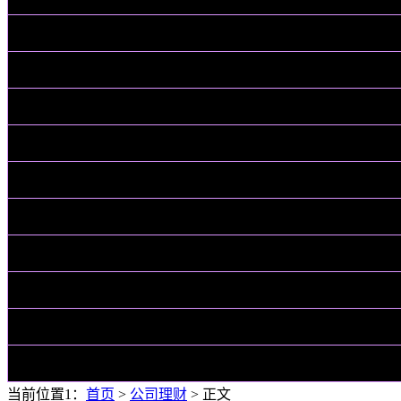
当前位置1：
首页
>
公司理财
> 正文