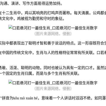
在沟通、演讲、写作方面易得运势加持。
在十二生肖中，鸡以其响亮的打鸣声而著称。每天清晨，公鸡都会
统文化中，鸡被视为勤劳和守时的象征。
（图片来源网络，侵删）
实际中都表现出了聪明才智和善于说话的特点。这一形容既符合
在中国的传统文化中，生肖与人的性格特征常常有所关联。口若
勇敢、活泼、聪明的动物，同时也被认为具有一定的口才。虽然
一个固定的生肖归属，而是与多个生肖有所关联。
（图片来源网络，侵删）
拼音为kǒu ruò xuán hé，意味着一个人讲话时滔滔不绝