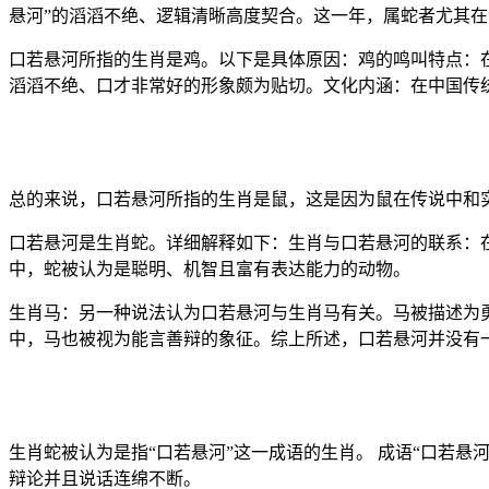
悬河”的滔滔不绝、逻辑清晰高度契合。这一年，属蛇者尤其
口若悬河所指的生肖是鸡。以下是具体原因：鸡的鸣叫特点：
滔滔不绝、口才非常好的形象颇为贴切。文化内涵：在中国传
总的来说，口若悬河所指的生肖是鼠，这是因为鼠在传说中和
口若悬河是生肖蛇。详细解释如下：生肖与口若悬河的联系：
中，蛇被认为是聪明、机智且富有表达能力的动物。
生肖马：另一种说法认为口若悬河与生肖马有关。马被描述为
中，马也被视为能言善辩的象征。综上所述，口若悬河并没有
生肖蛇被认为是指“口若悬河”这一成语的生肖。 成语“口若悬河”
辩论并且说话连绵不断。