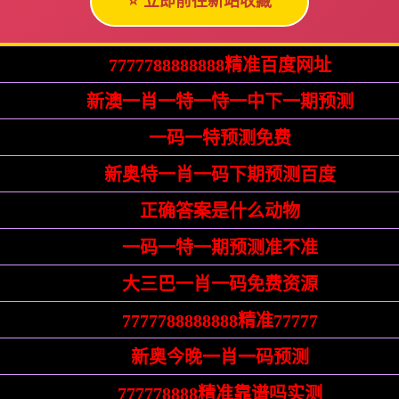
⭐ 立即前往新站收藏
告发:
7777788888888精准百度网址
置疑:
新澳一肖一特一恃一中下一期预测
发掘:
一码一特预测免费
警惕:
新奥特一肖一码下期预测百度
识破:
正确答案是什么动物
披露:
一码一特一期预测准不准
戳穿:
大三巴一肖一码免费资源
警惕:
7777788888888精准77777
识破:
新奥今晚一肖一码预测
质问:
777778888精准靠谱吗实测