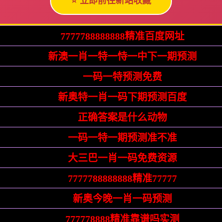
⭐ 立即前往新站收藏
告发:
7777788888888精准百度网址
置疑:
新澳一肖一特一恃一中下一期预测
发掘:
一码一特预测免费
警惕:
新奥特一肖一码下期预测百度
识破:
正确答案是什么动物
披露:
一码一特一期预测准不准
戳穿:
大三巴一肖一码免费资源
警惕:
7777788888888精准77777
识破:
新奥今晚一肖一码预测
质问:
777778888精准靠谱吗实测