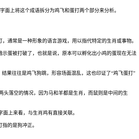
从字面上将这个成语拆分为鸡飞和蛋打两个部分来分析。
打，通常是一种形象的语言游戏，用以指代特定的生肖或事物。
”则暗示蛋被打破了，也就是说，原本可以孵化出小鸡的蛋现在无法
，结果往往是鸡飞狗跳，形容场面混乱，这也印证了“鸡飞蛋打”
两头落空的情况，因为马和羊都是生肖，而鼠则是中间的生
从字面上来看，与生肖鸡有直接关联。
打指的是狗冲正。