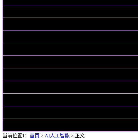
当前位置1：
首页
>
AI人工智能
> 正文