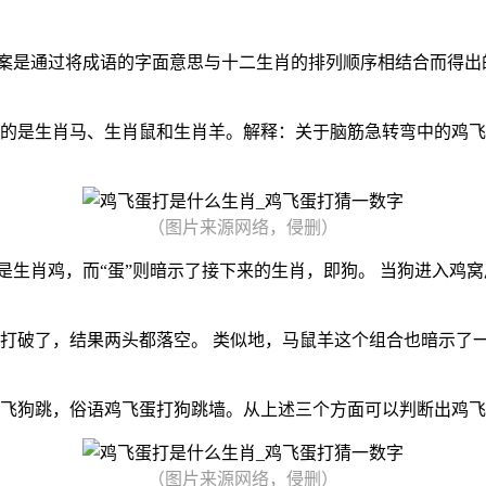
个答案是通过将成语的字面意思与十二生肖的排列顺序相结合而得出
指的是生肖马、生肖鼠和生肖羊。解释：关于脑筋急转弯中的鸡
（图片来源网络，侵删）
的是生肖鸡，而“蛋”则暗示了接下来的生肖，即狗。 当狗进入
蛋打破了，结果两头都落空。 类似地，马鼠羊这个组合也暗示了
鸡飞狗跳，俗语鸡飞蛋打狗跳墙。从上述三个方面可以判断出鸡
（图片来源网络，侵删）