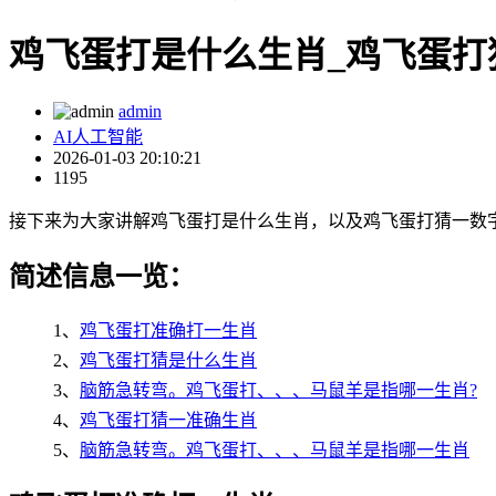
鸡飞蛋打是什么生肖_鸡飞蛋打
admin
AI人工智能
2026-01-03 20:10:21
1195
接下来为大家讲解鸡飞蛋打是什么生肖，以及鸡飞蛋打猜一数
简述信息一览：
1、
鸡飞蛋打准确打一生肖
2、
鸡飞蛋打猜是什么生肖
3、
脑筋急转弯。鸡飞蛋打、、、马鼠羊是指哪一生肖?
4、
鸡飞蛋打猜一准确生肖
5、
脑筋急转弯。鸡飞蛋打、、、马鼠羊是指哪一生肖