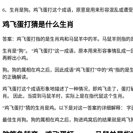
6、生肖是狗。鸡飞蛋打这个成语，原意是用来形容混乱或遭
鸡飞蛋打猜是什么生肖
答案：鸡飞蛋打指的是生肖鸡和马鼠羊中的羊。马鼠羊则指的
生肖是“狗”。 “鸡飞蛋打”这一成语，原本用来形容事情乱成
再孵出小鸡。
狗。狗的属相在鸡之后，因此成语“鸡飞蛋打”中的“鸡”指的是
的正确解读。
鸡飞蛋打这个成语形象地描述了一种情况，即鸡飞走了，蛋打
肖。 因此，当提到马鼠羊时，实际上是在指代鼠这个生肖。
“鸡飞蛋打”猜的生肖是鸡。以下是对这一答案的详细解释： 字
最佳生肖狗。狗的属相在鸡之后，狗进鸡窝后的结果就是鸡飞