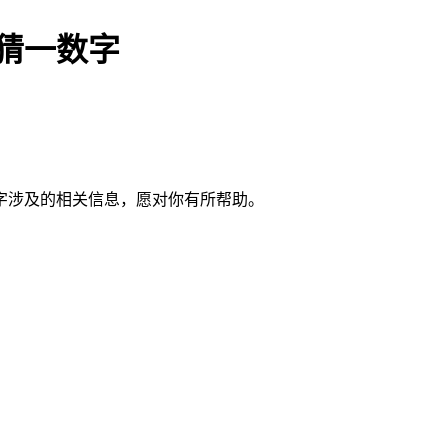
猜一数字
字涉及的相关信息，愿对你有所帮助。