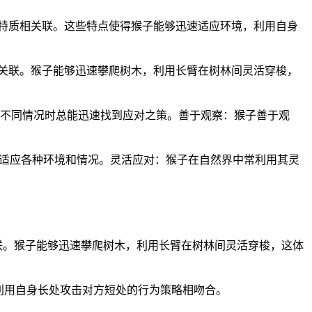
等特质相关联。这些特点使得猴子能够迅速适应环境，利用自身
相关联。猴子能够迅速攀爬树木，利用长臂在树林间灵活穿梭，
。
对不同情况时总能迅速找到应对之策。善于观察：猴子善于观
速适应各种环境和情况。灵活应对：猴子在自然界中常利用其灵
联。猴子能够迅速攀爬树木，利用长臂在树林间灵活穿梭，这体
利用自身长处攻击对方短处的行为策略相吻合。