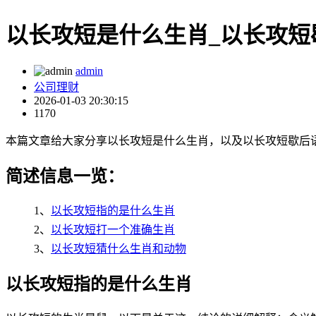
以长攻短是什么生肖_以长攻短
admin
公司理财
2026-01-03 20:30:15
1170
本篇文章给大家分享以长攻短是什么生肖，以及以长攻短歇后
简述信息一览：
1、
以长攻短指的是什么生肖
2、
以长攻短打一个准确生肖
3、
以长攻短猜什么生肖和动物
以长攻短指的是什么生肖