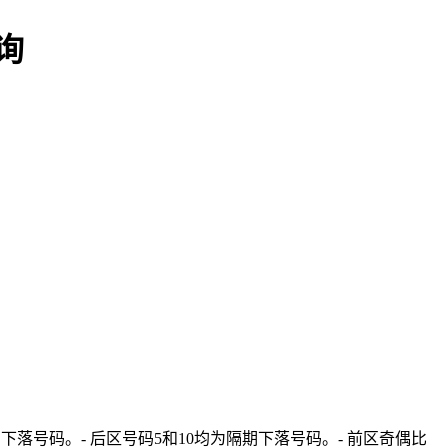
询
3为隔期下落号码。- 后区号码5和10均为隔期下落号码。- 前区奇偶比