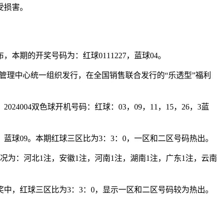
受损害。
公布，本期的开奖号码为：红球0111227，蓝球04。
行管理中心统一组织发行，在全国销售联合发行的“乐透型”福利
024004双色球开机号码：红球：03，09，11，15，26，3蓝
120；蓝球09。本期红球三区比为3：3：0，一区和二区号码热出。
奖中奖情况为：河北1注，安徽1注，河南1注，湖南1注，广东1注，云南
的开奖中，红球三区比为3：3：0，显示一区和二区号码较为热出。