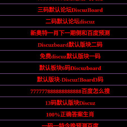
揭发:
三码默认论坛DiscuzBoard
暴露:
二码默认论坛discuz
检举:
新奥特一肖下一期侧和百度预测
披露:
Discuzboard默认版块二码
戳穿:
免费discuz默认版块一码
预防:
默认板块6码Discuzboard
整合:
默认版块-Discuz!Board3码
警惕:
777777888888888888百度怎么搜
战略:
13码默认版块Discuz
解答:
100%正确答案生肖
解谜:
一码一特今晚预测百度