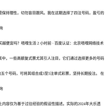
资需保持理性，切勿盲目跟风。我在这期选择了四注号码，盈亏的
合辑# 机票是越早买越便宜吗？唔哩生活 2 小时前 · 百度认证：北京唔哩网络技术
。其中，一些高额复式票尤其引人注目，它们通过选择更多的号码
的五个号码，可将其组合成3至5注单式彩票，坚持长期投注。 在
内容仅为基于过往经验的假设性描述。实际的2024年大乐透