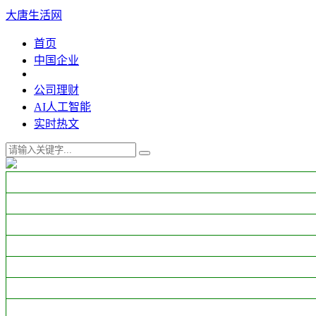
大唐生活网
首页
中国企业
公司理财
AI人工智能
实时热文