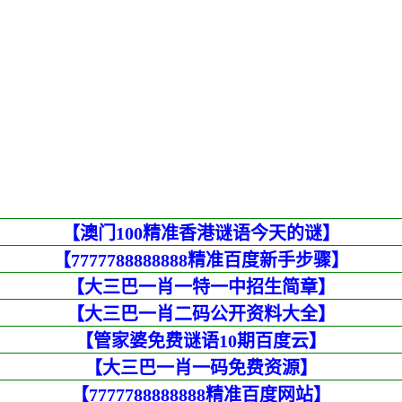
【澳门100精准香港谜语今天的谜】
【7777788888888精准百度新手步骤】
【大三巴一肖一特一中招生简章】
【大三巴一肖二码公开资料大全】
【管家婆免费谜语10期百度云】
【大三巴一肖一码免费资源】
【7777788888888精准百度网站】