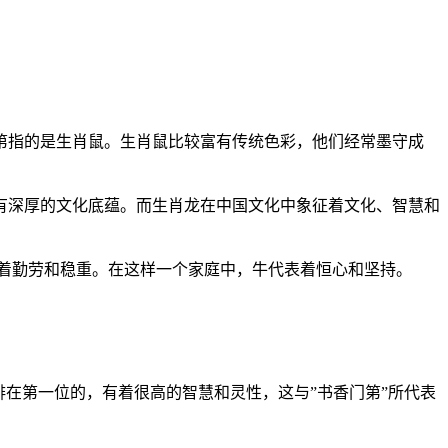
。
第指的是生肖鼠。生肖鼠比较富有传统色彩，他们经常墨守成
有深厚的文化底蕴。而生肖龙在中国文化中象征着文化、智慧和
着勤劳和稳重。在这样一个家庭中，牛代表着恒心和坚持。
在第一位的，有着很高的智慧和灵性，这与”书香门第”所代表