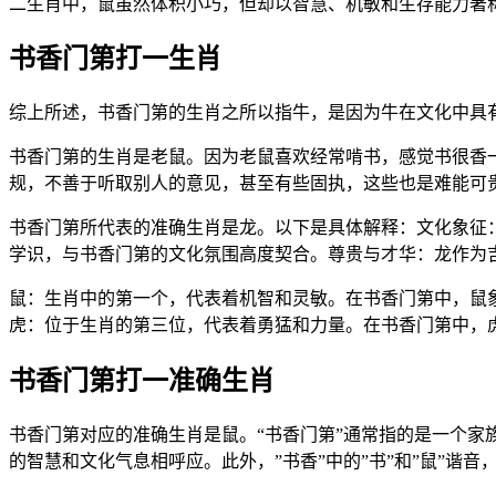
二生肖中，鼠虽然体积小巧，但却以智慧、机敏和生存能力著
书香门第打一生肖
综上所述，书香门第的生肖之所以指牛，是因为牛在文化中具
书香门第的生肖是老鼠。因为老鼠喜欢经常啃书，感觉书很香
规，不善于听取别人的意见，甚至有些固执，这些也是难能可
书香门第所代表的准确生肖是龙。以下是具体解释：文化象征
学识，与书香门第的文化氛围高度契合。尊贵与才华：龙作为
鼠：生肖中的第一个，代表着机智和灵敏。在书香门第中，鼠
虎：位于生肖的第三位，代表着勇猛和力量。在书香门第中，
书香门第打一准确生肖
书香门第对应的准确生肖是鼠。“书香门第”通常指的是一个家
的智慧和文化气息相呼应。此外，”书香”中的”书”和”鼠”谐