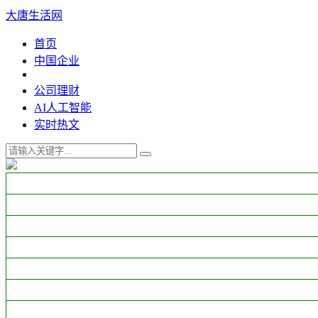
大唐生活网
首页
中国企业
公司理财
AI人工智能
实时热文