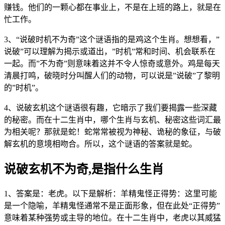
赚钱。他们的一颗心都在事业上，不是在上班的路上，就是在
忙工作。
3、“说破时机不为奇”这个谜语指的是鸡这个生肖。想想看，”
说破”可以理解为揭示或道出，”时机”常和时间、机会联系在
一起。而”不为奇”则意味着这并不令人惊奇或意外。鸡是每天
清晨打鸣，破晓时分叫醒人们的动物，可以说是”说破”了黎明
的”时机”。
4、说破玄机这个谜语很有趣，它暗示了我们要揭露一些深藏
的秘密。而在十二生肖中，哪个生肖与玄机、秘密这些词汇最
为相关呢？那就是蛇！蛇常常被视为神秘、诡秘的象征，与破
解玄机的意境相吻合。所以，这个谜语的答案就是蛇。
说破玄机不为奇,是指什么生肖
1、答案是：老虎。以下是解析：羊精鬼怪正得势：这里可能
是一个隐喻，羊精鬼怪通常不是正面形象，但在此处“正得势”
意味着某种强势或主导的地位。在十二生肖中，老虎以其威猛