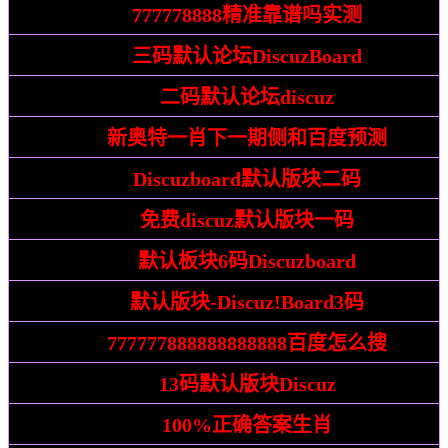
质问:
777778888精准靠谱吗实测
揭发:
三码默认论坛DiscuzBoard
暴露:
二码默认论坛discuz
检举:
新奥特一肖下一期侧和百度预测
披露:
Discuzboard默认版块二码
戳穿:
免费discuz默认版块一码
预防:
默认板块6码Discuzboard
整合:
默认版块-Discuz!Board3码
警惕:
777777888888888888百度怎么搜
战略:
13码默认版块Discuz
解答:
100%正确答案生肖