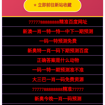
⭐ 立即前往新站收藏
告发:
7777788888888精准百度网址
置疑:
新澳一肖一特一恃一中下一期预测
发掘:
一码一特预测免费
警惕:
新奥特一肖一码下期预测百度
识破:
正确答案是什么动物
披露:
一码一特一期预测准不准
戳穿:
大三巴一肖一码免费资源
警惕:
7777788888888精准77777
识破:
新奥今晚一肖一码预测