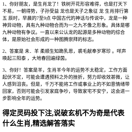
1、你好朋友，是生肖龙了！铁树开花形容难得，也是打天下
不易，一朝得势，子孙受益 龙也是天子之象征 龙 生肖排行第
五 辰时，早晨的7至9点 中国古代的神话与传说中，龙是一种
神异动物，具有九种动物合而为一之九不像之形象。具体是哪
九种动物有争议。一直以来公认龙的起源是多种动物的综合
体，是原始社会形成的一种图腾崇拜的标志。
2、答案是 未．羊 柔顺生知跪乳恩，裘毛献奉岁寒珍 。咩声
唤起三阳泰 ，大地春回遍绿茵。
3、你好！答案是羊，生肖羊今年的运势不太稳定，工作方面
起伏不定，可能会遭遇预料之外的挫折，努力却收效甚微，让
人感到沮丧。但是，千万不能将工作或事业上的不如意情绪带
回家，否则可能会引发家庭争吵，导致家宅不安宁，这会进一
步影响全年的运势。
得定灵码投下注,说破玄机不为奇是代表
什么生肖,精选解答落实