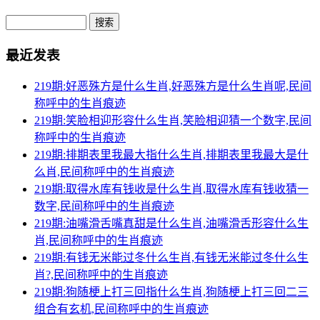
Search
最近发表
219期:好恶殊方是什么生肖,好恶殊方是什么生肖呢,民间
称呼中的生肖痕迹
219期:笑脸相迎形容什么生肖,笑脸相迎猜一个数字,民间
称呼中的生肖痕迹
219期:排期表里我最大指什么生肖,排期表里我最大是什
么肖,民间称呼中的生肖痕迹
219期:取得水库有钱收是什么生肖,取得水库有钱收猜一
数字,民间称呼中的生肖痕迹
219期:油嘴滑舌嘴真甜是什么生肖,油嘴滑舌形容什么生
肖,民间称呼中的生肖痕迹
219期:有钱无米能过冬什么生肖,有钱无米能过冬什么生
肖?,民间称呼中的生肖痕迹
219期:狗随梗上打三回指什么生肖,狗随梗上打三回二三
组合有玄机,民间称呼中的生肖痕迹