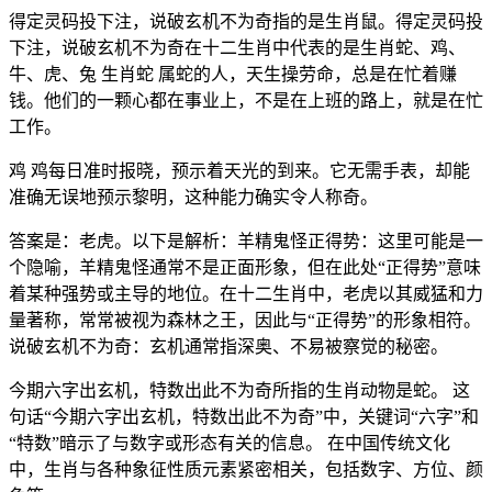
得定灵码投下注，说破玄机不为奇指的是生肖鼠。得定灵码投
下注，说破玄机不为奇在十二生肖中代表的是生肖蛇、鸡、
牛、虎、兔 生肖蛇 属蛇的人，天生操劳命，总是在忙着赚
钱。他们的一颗心都在事业上，不是在上班的路上，就是在忙
工作。
鸡 鸡每日准时报晓，预示着天光的到来。它无需手表，却能
准确无误地预示黎明，这种能力确实令人称奇。
答案是：老虎。以下是解析：羊精鬼怪正得势：这里可能是一
个隐喻，羊精鬼怪通常不是正面形象，但在此处“正得势”意味
着某种强势或主导的地位。在十二生肖中，老虎以其威猛和力
量著称，常常被视为森林之王，因此与“正得势”的形象相符。
说破玄机不为奇：玄机通常指深奥、不易被察觉的秘密。
今期六字出玄机，特数出此不为奇所指的生肖动物是蛇。 这
句话“今期六字出玄机，特数出此不为奇”中，关键词“六字”和
“特数”暗示了与数字或形态有关的信息。 在中国传统文化
中，生肖与各种象征性质元素紧密相关，包括数字、方位、颜