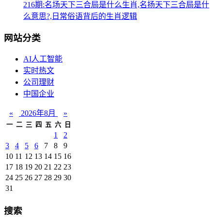
216期:名场天下三合局是什么生肖,名扬天下三合局是什
么意思?,日常俗语背后的生肖逻辑
网站分类
AI人工智能
实时热文
公司理财
中国企业
«
2026年8月
»
一
二
三
四
五
六
日
1
2
3
4
5
6
7
8
9
10
11
12
13
14
15
16
17
18
19
20
21
22
23
24
25
26
27
28
29
30
31
搜索