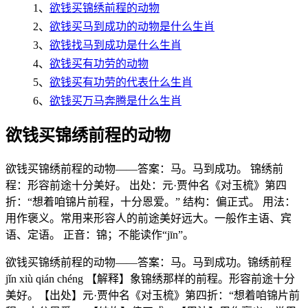
1、
欲钱买锦绣前程的动物
2、
欲钱买马到成功的动物是什么生肖
3、
欲钱找马到成功是什么生肖
4、
欲钱买有功劳的动物
5、
欲钱买有功劳的代表什么生肖
6、
欲钱买万马奔腾是什么生肖
欲钱买锦绣前程的动物
欲钱买锦绣前程的动物——答案：马。马到成功。 锦绣前
程：形容前途十分美好。 出处：元·贾仲名《对玉梳》第四
折：“想着咱锦片前程，十分恩爱。” 结构：偏正式。 用法：
用作褒义。常用来形容人的前途美好远大。一般作主语、宾
语、定语。 正音：锦；不能读作“jīn”。
欲钱买锦绣前程的动物——答案：马。马到成功。锦绣前程
jǐn xiù qián chéng 【解释】象锦绣那样的前程。形容前途十分
美好。【出处】元·贾仲名《对玉梳》第四折：“想着咱锦片前