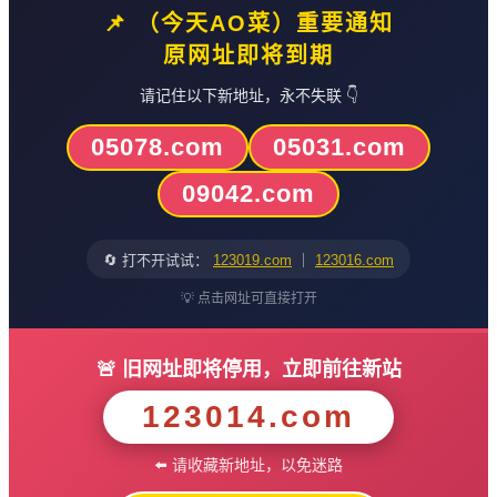
📌 （今天AO菜）重要通知
原网址即将到期
请记住以下新地址，永不失联 👇
05078.com
05031.com
09042.com
🔄 打不开试试：
123019.com
｜
123016.com
💡 点击网址可直接打开
🚨 旧网址即将停用，立即前往新站
123014.com
⬅️ 请收藏新地址，以免迷路