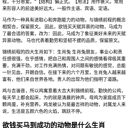
程，十分恩爱。”【结构】偏正式。【用法】用作褒义。常用
来形容人的前途美好远大。一般作主语、宾语、定语。
马作为一种具有进取心和奔跑能力的动物，与锦绣前程的概念
相契合，保留原文。 因此，欲钱买天赋异禀的动物，马成为
了最合适的答案，改为：因此，马成为了象征美好未来的天赋
异禀动物。 马也代表着勤劳和坚韧不拔的品质，保留原文。
锦绣前程的四大生肖如下：生肖兔 生肖兔朋友，事业心和责
任感很强，在乎感情，把自己和周围人之间的感情看得极其重
要，充满干劲，对工作充满热情，对问题有敏锐的感觉，总能
一针见血，开朗自信。在接下来的六个月里，生肖兔人越来越
富有，他们来自世界各地。贵人的出现为他们指明了道路。
鸡与吉谐音，所以鸡寓意着大吉大利锦绣前程。勤快的公鸡，
每天早上都会起床，为的就是清晨的钟声。母鸡为家庭成员下
颗鸡蛋，补充营养。鸡龙被认为是最吉祥的动物，对属龙人来
说，生活是五颜六色的火焰，跳跃不停。
欲钱买马到成功的动物是什么生肖