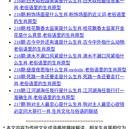
218期:西天取经路景美是什么生肖,西天取经最佳答案一
肖,老俗语里的生肖原型
218期:粉饰场面是什么生肖,粉饰场面的近义词,老俗语里
的生肖原型
218期:桂花飘香太监家是什么生肖,桂花飘香太监家开金
花是什么意思,老俗语里的生肖原型
218期:古今中外还有谁是什么生肖,古今中外指什么动物,
老俗语里的生肖原型
218期:滴水不漏口风紧是什么生肖,滴水不漏口风紧指什
么生肖,老俗语里的生肖原型
218期:昼度夜思指什么生肖,molodic,老俗语里的生肖原型
218期:死路一条还要走是什么生肖,死路一条还要走打一
肖,老俗语里的生肖原型
218期:江河湖海任我行是什么生肖,江河湖海任我行打一
准确生肖,老俗语里的生肖原型
217期:狗对主人最忠心是什么生肖,狗对主人最忠心欲钱
必定问大哥打一肖,生肖文化与俗语的联结
==============================
* 本文内容为传统文化成语典故趣味解读，相关生肖属相仅为