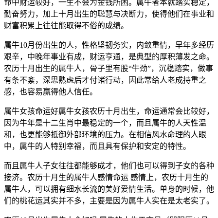
命中财运较好，一生不会为金钱所困。属牛者本就踏实稳定，
勤奋努力，加上十月出生的聪慧与决断力，使得他们在事业和
财富积累上往往能取得不俗的成绩。
属牛10月份出生的人，性格坚韧务实，内敛重情，早年多经历
艰辛，中晚年事业有成，财运亨通，是典型的厚积薄发之命。
农历十月出生的属牛人，骨子里有股“牛劲”，沉稳踏实，做事
有条不紊，深思熟虑后才付诸行动，因此常给人老成持重之
感，也容易赢得他人信任。
属牛女孩命运好属牛女孩农历十月出生，命运通常会比较好，
因为牛年是十二生肖中最稳定的一个，而且属牛的人天性温
和，也更能够抵御外部环境的压力。在相信风水命理的人眼
中，属牛的人特别幸福，而且具有保护和安定的特性。
而且属牛人子女往往都能够成才，他们也可以得到子女的各种
接济。农历十月生的属牛人感情命运 感情上，农历十月生的
属牛人，可以拥有细水长流的美好爱情生活。单身的时候，他
们的桃花运其实并不多，主要是因为属牛人实在是太老实了。