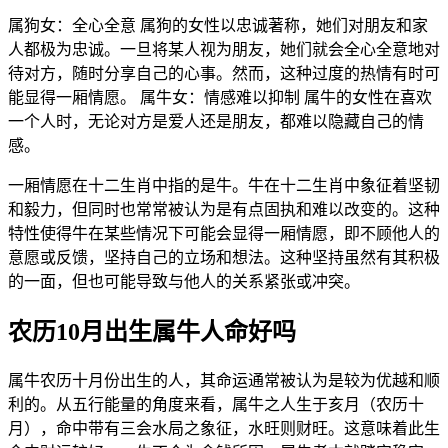
属狗女：全心全意 属狗的女性以忠诚著称，她们对朋友和家
人都极为忠诚。一旦将某人视为朋友，她们就会全心全意地对
待对方，随时分享自己的心事。然而，这种过度的热情有时可
能显得一厢情愿。 属牛女：情感难以抑制 属牛的女性在喜欢
一个人时，无论对方是爱人还是朋友，都难以隐藏自己的情
感。
一厢情愿在十二生肖中指的是牛。牛在十二生肖中象征着坚韧
和毅力，但同时也常常被认为是有点固执和难以改变的。这种
特性使得牛在某些情况下可能会显得一厢情愿，即不顾他人的
意愿或反馈，坚持自己的立场和想法。这种坚持虽然有其积极
的一面，但也可能导致与他人的关系紧张或冲突。
农历10月出生属牛人命好吗
属牛农历十月份出生的人，其命运通常被认为是较为优越和顺
利的。从五行能量的角度来看，属牛之人生于亥月（农历十
月），命中带有三会水局之象征，水旺则财旺。这意味着此生