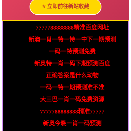
⭐ 立即前往新站收藏
告发:
7777788888888精准百度网址
置疑:
新澳一肖一特一恃一中下一期预测
发掘:
一码一特预测免费
警惕:
新奥特一肖一码下期预测百度
识破:
正确答案是什么动物
披露:
一码一特一期预测准不准
戳穿:
大三巴一肖一码免费资源
警惕:
7777788888888精准77777
识破:
新奥今晚一肖一码预测