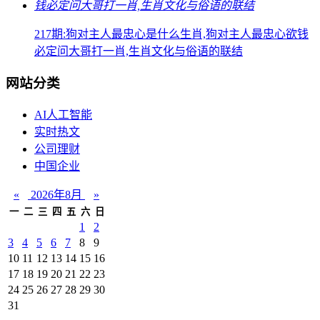
217期:狗对主人最忠心是什么生肖,狗对主人最忠心欲钱
必定问大哥打一肖,生肖文化与俗语的联结
网站分类
AI人工智能
实时热文
公司理财
中国企业
«
2026年8月
»
一
二
三
四
五
六
日
1
2
3
4
5
6
7
8
9
10
11
12
13
14
15
16
17
18
19
20
21
22
23
24
25
26
27
28
29
30
31