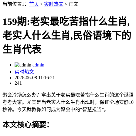
当前位置1：
首页
>
实时热文
> 正文
159期:老实最吃苦指什么生肖,
老实人什么生肖,民俗语境下的
生肖代表
admin
实时热文
2026-06-08 11:16:21
241
聚会冷场怎么办？拿出关于老实最吃苦指什么生肖的这个谜语
考考大家。尤其是当老实人什么生肖出现时，保证全场安静10
秒钟。今天就教你如何成为聚会中的“智慧担当”。
本文核心摘要：