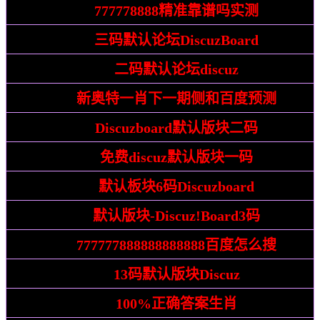
质问:
777778888精准靠谱吗实测
揭发:
三码默认论坛DiscuzBoard
暴露:
二码默认论坛discuz
检举:
新奥特一肖下一期侧和百度预测
披露:
Discuzboard默认版块二码
戳穿:
免费discuz默认版块一码
预防:
默认板块6码Discuzboard
整合:
默认版块-Discuz!Board3码
警惕:
777777888888888888百度怎么搜
战略:
13码默认版块Discuz
解答:
100%正确答案生肖