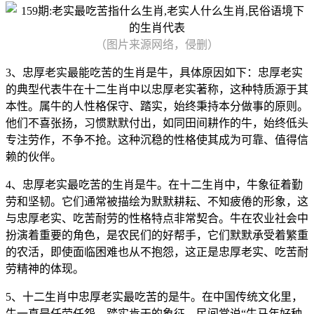
（图片来源网络，侵删）
3、忠厚老实最能吃苦的生肖是牛，具体原因如下：忠厚老实
的典型代表牛在十二生肖中以忠厚老实著称，这种特质源于其
本性。属牛的人性格保守、踏实，始终秉持本分做事的原则。
他们不喜张扬，习惯默默付出，如同田间耕作的牛，始终低头
专注劳作，不争不抢。这种沉稳的性格使其成为可靠、值得信
赖的伙伴。
4、忠厚老实最吃苦的生肖是牛。在十二生肖中，牛象征着勤
劳和坚韧。它们通常被描绘为默默耕耘、不知疲倦的形象，这
与忠厚老实、吃苦耐劳的性格特点非常契合。牛在农业社会中
扮演着重要的角色，是农民们的好帮手，它们默默承受着繁重
的农活，即使面临困难也从不抱怨，这正是忠厚老实、吃苦耐
劳精神的体现。
5、十二生肖中忠厚老实最吃苦的是牛。在中国传统文化里，
牛一直是任劳任怨、踏实肯干的象征。民间常说“牛马年好种