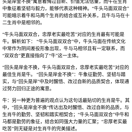
头是岸金不换”寓意着悔过自新、价值无法估量，而牛在生肖
中象征着坚韧与毅力，能够代表这种精神。“牛头马面双双合”
可能暗示着牛和马两个生肖的结合或互补关系，且牛与马在十
二生肖中是相邻的。
“牛头马面双双合，忠厚老实最吃苦”对应的生肖最有可能是
牛。解析如下： “牛头马面双双合”中，牛头马面在传统文化
中常作为阴间差役形象出现，牛与马相邻且有一定联系，而
“双双合”更直接指向了“牛”这一主体。
“回头是岸金不换，牛头马面双双合，忠厚老实最吃苦”对应的
最佳生肖是牛。 “回头是岸金不换”：牛象征勤劳、坚韧与踏
实，与“回头是岸”中及时醒悟、改过自新的品质契合，体现通
过努力回归正途的寓意。
牛：另一种更为普遍的观点认为这句话最贴切的生肖是牛。其
中，“回头是岸金不换”传达出及时醒悟、改过自新的品质，与
生肖牛的勤劳、坚韧和踏实相契合；“牛头马面双双合”中牛和
马都是勤劳的象征，结合如同强大力量的汇聚；“忠厚老实最
吃苦”则无疑是对生肖牛的完美描述。