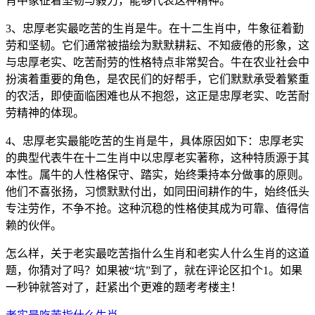
肖中象征着坚韧与毅力，能够代表这种精神。
3、忠厚老实最吃苦的生肖是牛。在十二生肖中，牛象征着勤
劳和坚韧。它们通常被描绘为默默耕耘、不知疲倦的形象，这
与忠厚老实、吃苦耐劳的性格特点非常契合。牛在农业社会中
扮演着重要的角色，是农民们的好帮手，它们默默承受着繁重
的农活，即使面临困难也从不抱怨，这正是忠厚老实、吃苦耐
劳精神的体现。
4、忠厚老实最能吃苦的生肖是牛，具体原因如下：忠厚老实
的典型代表牛在十二生肖中以忠厚老实著称，这种特质源于其
本性。属牛的人性格保守、踏实，始终秉持本分做事的原则。
他们不喜张扬，习惯默默付出，如同田间耕作的牛，始终低头
专注劳作，不争不抢。这种沉稳的性格使其成为可靠、值得信
赖的伙伴。
怎么样，关于老实最吃苦指什么生肖和老实人什么生肖的这道
题，你猜对了吗？如果被“坑”到了，就在评论区扣个1。如果
一秒钟就答对了，赶紧出个更难的题考考楼主！