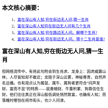
本文核心摘要：
1、
富在深山有人知,穷在街边无人问,猜一生肖
2、
富在深山有人知穷在街边无人问有几个生肖
3、
富在深山有人知,穷在路边无人问。解哪个生肖?
4、
富在深山有人知,穷在街边无人问。猜十二生肖是谁?
富在深山有人知,穷在街边无人问,猜一生
肖
但网络流传中，有将此句附会到生肖虎、龙身上：因虎威震山
林，人尽皆知却不敢近；龙隐于深山云雾，神秘尊贵，自然声
名远播。也有观点认为属鼠、属牛、属狗者更符合“闷声发
财、富而不显”的特质——鼠善暗财、牛重积累、狗靠信任生
财，他们往往真正在深山般低调处悄然致富，也确有人知；而
落魄时哪怕在闹市街头，也少人问津。