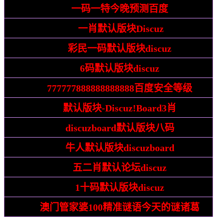
解谜:
一码一特今晚预测百度
指南 :
一肖默认版块Discuz
技巧:
彩民一码默认版块discuz
文化:
6码默认版块discuz
解析:
777777888888888888百度安全等级
精通:
默认版块-Discuz!Board3肖
拆解:
discuzboard默认版块八码
步骤:
牛人默认版块discuzboard
趣味:
五二肖默认论坛discuz
竞赛:
1十码默认版块discuz
识破:
澳门管家婆100精准谜语今天的谜诸葛