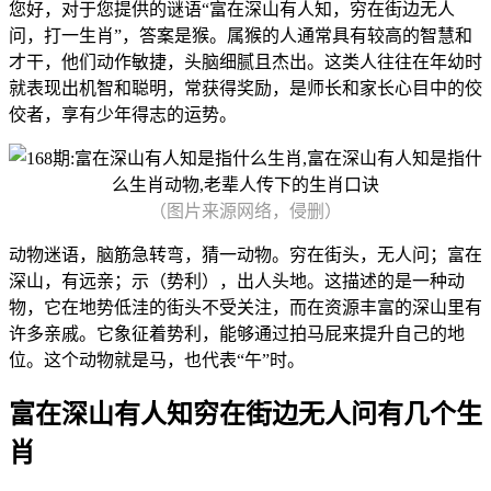
您好，对于您提供的谜语“富在深山有人知，穷在街边无人
问，打一生肖”，答案是猴。属猴的人通常具有较高的智慧和
才干，他们动作敏捷，头脑细腻且杰出。这类人往往在年幼时
就表现出机智和聪明，常获得奖励，是师长和家长心目中的佼
佼者，享有少年得志的运势。
（图片来源网络，侵删）
动物迷语，脑筋急转弯，猜一动物。穷在街头，无人问；富在
深山，有远亲；示（势利），出人头地。这描述的是一种动
物，它在地势低洼的街头不受关注，而在资源丰富的深山里有
许多亲戚。它象征着势利，能够通过拍马屁来提升自己的地
位。这个动物就是马，也代表“午”时。
富在深山有人知穷在街边无人问有几个生
肖