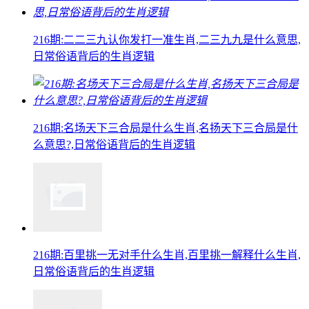
216期:二二三九认你发打一准生肖,二三九九是什么意思,
日常俗语背后的生肖逻辑
216期:名场天下三合局是什么生肖,名扬天下三合局是什
么意思?,日常俗语背后的生肖逻辑
216期:百里挑一无对手什么生肖,百里挑一解释什么生肖,
日常俗语背后的生肖逻辑