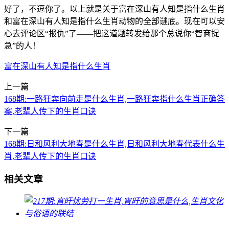
好了，不逗你了。以上就是关于富在深山有人知是指什么生肖
和富在深山有人知是指什么生肖动物的全部谜底。现在可以安
心去评论区“报仇”了——把这道题转发给那个总说你“智商捉
急”的人！
富在深山有人知是指什么生肖
上一篇
168期:一路狂奔向前走是什么生肖,一路狂奔指什么生肖正确答
案,老辈人传下的生肖口诀
下一篇
168期:日和风利大地春是什么生肖,日和风利大地春代表什么生
肖,老辈人传下的生肖口诀
相关文章