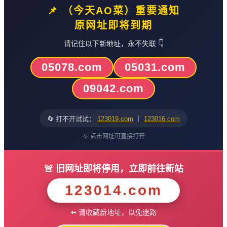
📌 （今天AO菜）重要通知
原网址即将到期
请记住以下新地址，永不失联 👇
05078.com
05031.com
09042.com
🔄 打不开试试：
123019.com
｜
123016.com
💡 点击网址可直接打开
🚨 旧网址即将停用，立即前往新站
123014.com
⬅️ 请收藏新地址，以免迷路