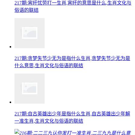
217期:宵旰忧劳打一生肖,宵旰的意思是什么,生肖文化与
俗语的联结
217期:贪梦失节少无为是指什么生肖,贪梦失节少无为是
什么意思,生肖文化与俗语的联结
217期:自古英雄出少年是指什么生肖,自古英雄出少年解
一准生肖,生肖文化与俗语的联结