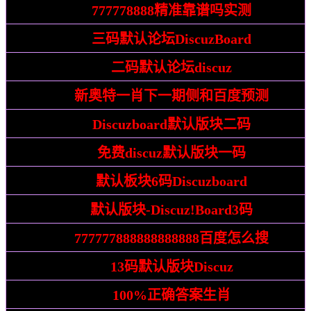
质问:
777778888精准靠谱吗实测
揭发:
三码默认论坛DiscuzBoard
暴露:
二码默认论坛discuz
检举:
新奥特一肖下一期侧和百度预测
披露:
Discuzboard默认版块二码
戳穿:
免费discuz默认版块一码
预防:
默认板块6码Discuzboard
整合:
默认版块-Discuz!Board3码
警惕:
777777888888888888百度怎么搜
战略:
13码默认版块Discuz
解答:
100%正确答案生肖