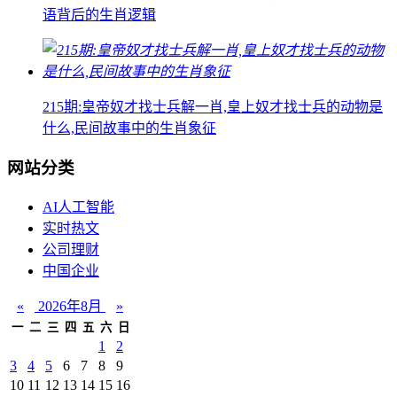
语背后的生肖逻辑
215期:皇帝奴才找士兵解一肖,皇上奴才找士兵的动物是
什么,民间故事中的生肖象征
网站分类
AI人工智能
实时热文
公司理财
中国企业
«
2026年8月
»
一
二
三
四
五
六
日
1
2
3
4
5
6
7
8
9
10
11
12
13
14
15
16