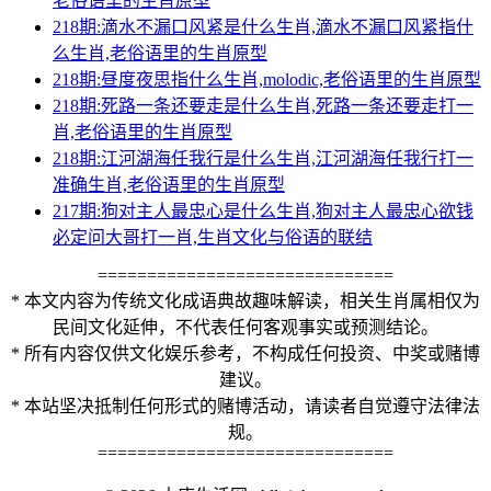
老俗语里的生肖原型
218期:滴水不漏口风紧是什么生肖,滴水不漏口风紧指什
么生肖,老俗语里的生肖原型
218期:昼度夜思指什么生肖,molodic,老俗语里的生肖原型
218期:死路一条还要走是什么生肖,死路一条还要走打一
肖,老俗语里的生肖原型
218期:江河湖海任我行是什么生肖,江河湖海任我行打一
准确生肖,老俗语里的生肖原型
217期:狗对主人最忠心是什么生肖,狗对主人最忠心欲钱
必定问大哥打一肖,生肖文化与俗语的联结
==============================
* 本文内容为传统文化成语典故趣味解读，相关生肖属相仅为
民间文化延伸，不代表任何客观事实或预测结论。
* 所有内容仅供文化娱乐参考，不构成任何投资、中奖或赌博
建议。
* 本站坚决抵制任何形式的赌博活动，请读者自觉遵守法律法
规。
==============================