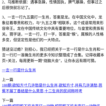
2、马推断依据：遇事急躁，性情固执，脾气暴躁，但事过之
后很快就忘记了。
3、一言一行九五震打一生肖，答案是龙。在中国文化中，龙
象征着尊贵和权力，与“九五之尊”相联系，这个成语常用来形
容帝王。龙在中国传统文化中具有重要地位，与皇室和贵族有
关。猜字谜，一言一行，打一字，答案是“猴”。属猴的人性格
多变，但坚定性是他们的一大特点。
猜谜没过瘾？别担心，我已经把关于一言一行是什么生肖和一
言一行打一准确生肖的更多冷知识整理成了合集。记得收藏本
页+关注，每周更新一期“烧脑大会”，让你永远有题可猜。
一言一行是什么生肖
上一篇
188期:欲知方寸几许愁是什么生肖,欲知方寸,共有几许清愁,芭
蕉不展丁香结是什么意思,十二生肖的民间称呼考
下一篇