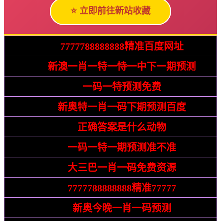
⭐ 立即前往新站收藏
告发:
7777788888888精准百度网址
置疑:
新澳一肖一特一恃一中下一期预测
发掘:
一码一特预测免费
警惕:
新奥特一肖一码下期预测百度
识破:
正确答案是什么动物
披露:
一码一特一期预测准不准
戳穿:
大三巴一肖一码免费资源
警惕:
7777788888888精准77777
识破:
新奥今晚一肖一码预测