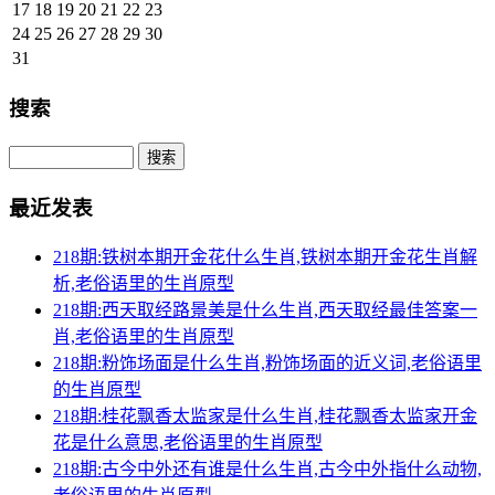
17
18
19
20
21
22
23
24
25
26
27
28
29
30
31
搜索
Search
最近发表
218期:铁树本期开金花什么生肖,铁树本期开金花生肖解
析,老俗语里的生肖原型
218期:西天取经路景美是什么生肖,西天取经最佳答案一
肖,老俗语里的生肖原型
218期:粉饰场面是什么生肖,粉饰场面的近义词,老俗语里
的生肖原型
218期:桂花飘香太监家是什么生肖,桂花飘香太监家开金
花是什么意思,老俗语里的生肖原型
218期:古今中外还有谁是什么生肖,古今中外指什么动物,