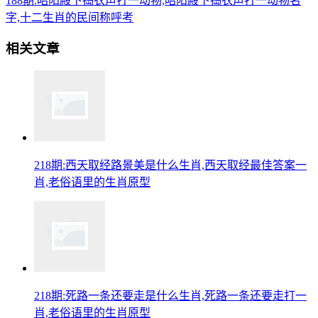
188期:昭阳殿下捣衣声打一动物,昭阳殿下捣衣声打一动物名
字,十二生肖的民间称呼考
相关文章
218期:西天取经路景美是什么生肖,西天取经最佳答案一
肖,老俗语里的生肖原型
218期:死路一条还要走是什么生肖,死路一条还要走打一
肖,老俗语里的生肖原型