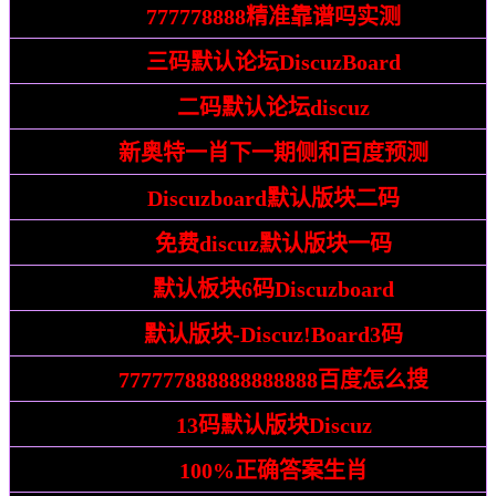
质问:
777778888精准靠谱吗实测
揭发:
三码默认论坛DiscuzBoard
暴露:
二码默认论坛discuz
检举:
新奥特一肖下一期侧和百度预测
披露:
Discuzboard默认版块二码
戳穿:
免费discuz默认版块一码
预防:
默认板块6码Discuzboard
整合:
默认版块-Discuz!Board3码
警惕:
777777888888888888百度怎么搜
战略:
13码默认版块Discuz
解答:
100%正确答案生肖