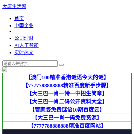
大唐生活网
首页
中国企业
公司理财
AI人工智能
实时热文
【澳门100精准香港谜语今天的谜】
【7777788888888精准百度新手步骤】
【大三巴一肖一特一中招生简章】
【大三巴一肖二码公开资料大全】
【管家婆免费谜语10期百度云】
【大三巴一肖一码免费资源】
【7777788888888精准百度网站】