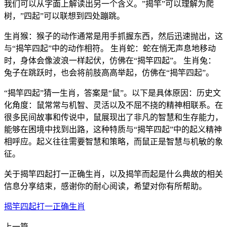
我们可以从字面上解读出另一个含义。”揭竿”可以理解为爬
树，”四起”可以联想到四处蹦跳。
生肖猴：猴子的动作通常是用手抓握东西，然后迅速抛出，这
与“揭竿四起”中的动作相符。 生肖蛇：蛇在悄无声息地移动
时，身体会像波浪一样起伏，仿佛在“揭竿四起”。 生肖兔：
兔子在跳跃时，也会将前肢高高举起，仿佛在“揭竿四起”。
“揭竿四起”猜一生肖，答案是“鼠”。以下是具体原因：历史文
化角度：鼠常常与机智、灵活以及不屈不挠的精神相联系。在
很多民间故事和传说中，鼠展现出了非凡的智慧和生存能力，
能够在困境中找到出路，这种特质与“揭竿四起”中的起义精神
相呼应。起义往往需要智慧和策略，而鼠正是智慧与机敏的象
征。
关于揭竿四起打一正确生肖，以及揭竿而起是什么典故的相关
信息分享结束，感谢你的耐心阅读，希望对你有所帮助。
揭竿四起打一正确生肖
上一篇