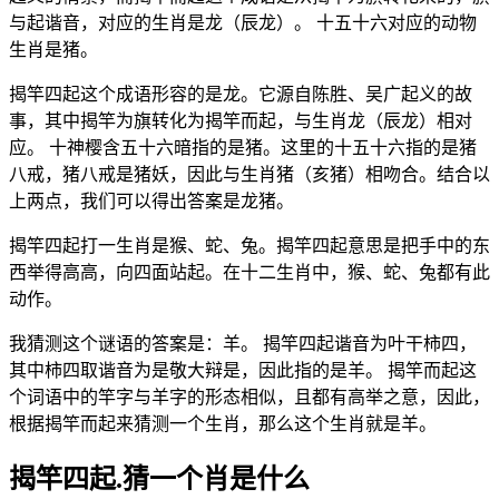
与起谐音，对应的生肖是龙（辰龙）。 十五十六对应的动物
生肖是猪。
揭竿四起这个成语形容的是龙。它源自陈胜、吴广起义的故
事，其中揭竿为旗转化为揭竿而起，与生肖龙（辰龙）相对
应。 十神樱含五十六暗指的是猪。这里的十五十六指的是猪
八戒，猪八戒是猪妖，因此与生肖猪（亥猪）相吻合。结合以
上两点，我们可以得出答案是龙猪。
揭竿四起打一生肖是猴、蛇、兔。揭竿四起意思是把手中的东
西举得高高，向四面站起。在十二生肖中，猴、蛇、兔都有此
动作。
我猜测这个谜语的答案是：羊。 揭竿四起谐音为叶干柿四，
其中柿四取谐音为是敬大辩是，因此指的是羊。 揭竿而起这
个词语中的竿字与羊字的形态相似，且都有高举之意，因此，
根据揭竿而起来猜测一个生肖，那么这个生肖就是羊。
揭竿四起.猜一个肖是什么