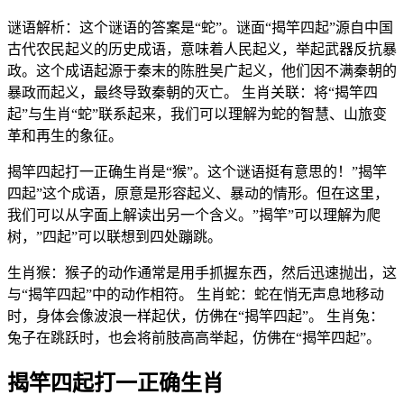
谜语解析：这个谜语的答案是“蛇”。谜面“揭竿四起”源自中国
古代农民起义的历史成语，意味着人民起义，举起武器反抗暴
政。这个成语起源于秦末的陈胜吴广起义，他们因不满秦朝的
暴政而起义，最终导致秦朝的灭亡。 生肖关联：将“揭竿四
起”与生肖“蛇”联系起来，我们可以理解为蛇的智慧、山旅变
革和再生的象征。
揭竿四起打一正确生肖是“猴”。这个谜语挺有意思的！”揭竿
四起”这个成语，原意是形容起义、暴动的情形。但在这里，
我们可以从字面上解读出另一个含义。”揭竿”可以理解为爬
树，”四起”可以联想到四处蹦跳。
生肖猴：猴子的动作通常是用手抓握东西，然后迅速抛出，这
与“揭竿四起”中的动作相符。 生肖蛇：蛇在悄无声息地移动
时，身体会像波浪一样起伏，仿佛在“揭竿四起”。 生肖兔：
兔子在跳跃时，也会将前肢高高举起，仿佛在“揭竿四起”。
揭竿四起打一正确生肖