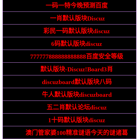
解谜:
一码一特今晚预测百度
指南 :
一肖默认版块Discuz
技巧:
彩民一码默认版块discuz
文化:
6码默认版块discuz
解析:
777777888888888888百度安全等级
精通:
默认版块-Discuz!Board3肖
拆解:
discuzboard默认版块八码
步骤:
牛人默认版块discuzboard
趣味:
五二肖默认论坛discuz
竞赛:
1十码默认版块discuz
识破:
澳门管家婆100精准谜语今天的谜诸葛