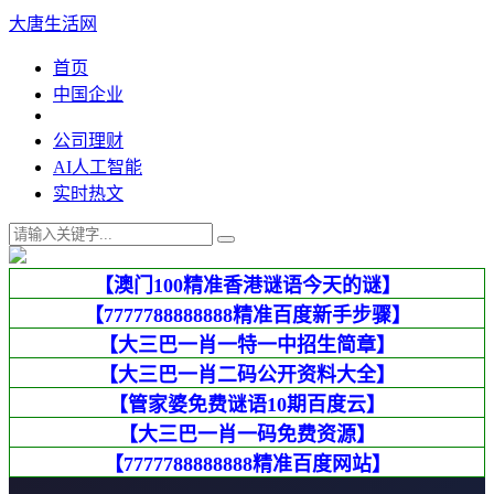
大唐生活网
首页
中国企业
公司理财
AI人工智能
实时热文
【澳门100精准香港谜语今天的谜】
【7777788888888精准百度新手步骤】
【大三巴一肖一特一中招生简章】
【大三巴一肖二码公开资料大全】
【管家婆免费谜语10期百度云】
【大三巴一肖一码免费资源】
【7777788888888精准百度网站】