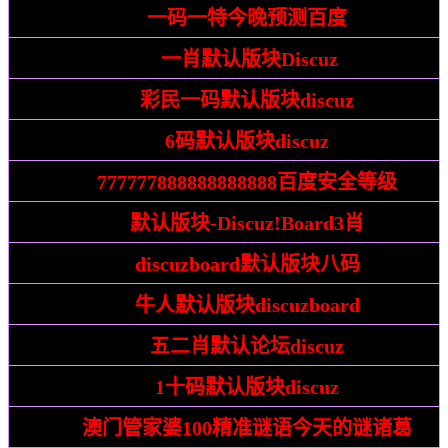
解谜:
一码一特今晚预测百度
指南 :
一肖默认版块Discuz
技巧:
彩民一码默认版块discuz
文化:
6码默认版块discuz
解析:
777777888888888888百度安全等级
精通:
默认版块-Discuz!Board3肖
拆解:
discuzboard默认版块八码
步骤:
牛人默认版块discuzboard
趣味:
五二肖默认论坛discuz
竞赛:
1十码默认版块discuz
识破:
澳门管家婆100精准谜语今天的谜诸葛