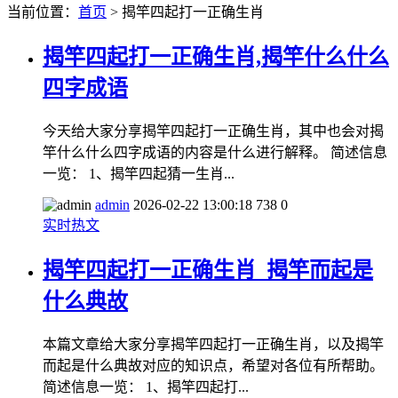
当前位置：
首页
> 揭竿四起打一正确生肖
揭竿四起打一正确生肖,揭竿什么什么
四字成语
今天给大家分享揭竿四起打一正确生肖，其中也会对揭
竿什么什么四字成语的内容是什么进行解释。 简述信息
一览： 1、揭竿四起猜一生肖...
admin
2026-02-22 13:00:18
738
0
实时热文
揭竿四起打一正确生肖_揭竿而起是
什么典故
本篇文章给大家分享揭竿四起打一正确生肖，以及揭竿
而起是什么典故对应的知识点，希望对各位有所帮助。
简述信息一览： 1、揭竿四起打...