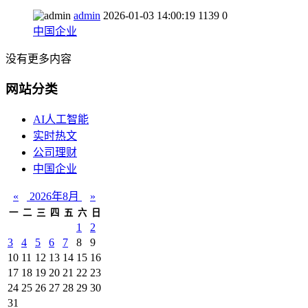
admin
2026-01-03 14:00:19
1139
0
中国企业
没有更多内容
网站分类
AI人工智能
实时热文
公司理财
中国企业
«
2026年8月
»
一
二
三
四
五
六
日
1
2
3
4
5
6
7
8
9
10
11
12
13
14
15
16
17
18
19
20
21
22
23
24
25
26
27
28
29
30
31