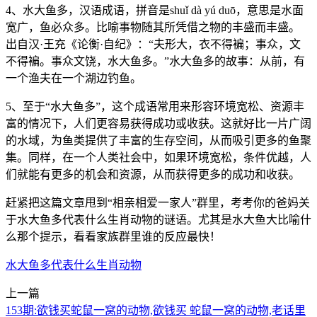
4、水大鱼多，汉语成语，拼音是shuǐ dà yú duō，意思是水面
宽广，鱼必众多。比喻事物随其所凭借之物的丰盛而丰盛。
出自汉·王充《论衡·自纪》：“夫形大，衣不得褊；事众，文
不得褊。事众文饶，水大鱼多。”水大鱼多的故事：从前，有
一个渔夫在一个湖边钓鱼。
5、至于“水大鱼多”，这个成语常用来形容环境宽松、资源丰
富的情况下，人们更容易获得成功或收获。这就好比一片广阔
的水域，为鱼类提供了丰富的生存空间，从而吸引更多的鱼聚
集。同样，在一个人类社会中，如果环境宽松，条件优越，人
们就能有更多的机会和资源，从而获得更多的成功和收获。
赶紧把这篇文章甩到“相亲相爱一家人”群里，考考你的爸妈关
于水大鱼多代表什么生肖动物的谜语。尤其是水大鱼大比喻什
么那个提示，看看家族群里谁的反应最快！
水大鱼多代表什么生肖动物
上一篇
153期:欲钱买蛇鼠一窝的动物,欲钱买 蛇鼠一窝的动物,老话里