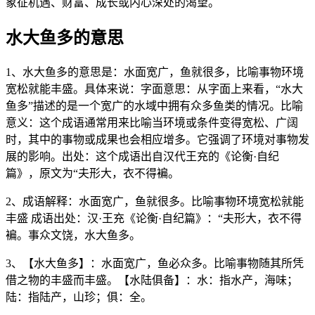
象征机遇、财富、成长或内心深处的渴望。
水大鱼多的意思
1、水大鱼多的意思是：水面宽广，鱼就很多，比喻事物环境
宽松就能丰盛。具体来说：字面意思：从字面上来看，“水大
鱼多”描述的是一个宽广的水域中拥有众多鱼类的情况。比喻
意义：这个成语通常用来比喻当环境或条件变得宽松、广阔
时，其中的事物或成果也会相应增多。它强调了环境对事物发
展的影响。出处：这个成语出自汉代王充的《论衡·自纪
篇》，原文为“夫形大，衣不得褊。
2、成语解释：水面宽广，鱼就很多。比喻事物环境宽松就能
丰盛 成语出处：汉·王充《论衡·自纪篇》：“夫形大，衣不得
褊。事众文饶，水大鱼多。
3、【水大鱼多】：水面宽广，鱼必众多。比喻事物随其所凭
借之物的丰盛而丰盛。【水陆俱备】：水：指水产，海味；
陆：指陆产，山珍；俱：全。