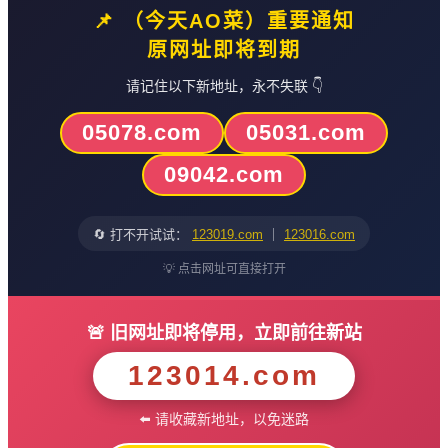
📌 （今天AO菜）重要通知
原网址即将到期
请记住以下新地址，永不失联 👇
05078.com
05031.com
09042.com
🔄 打不开试试：
123019.com
｜
123016.com
💡 点击网址可直接打开
🚨 旧网址即将停用，立即前往新站
123014.com
⬅️ 请收藏新地址，以免迷路