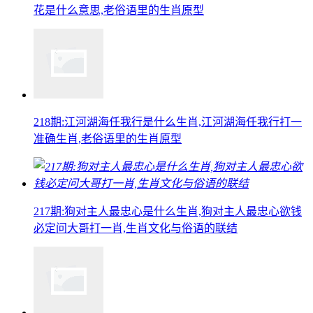
花是什么意思,老俗语里的生肖原型
218期:江河湖海任我行是什么生肖,江河湖海任我行打一
准确生肖,老俗语里的生肖原型
217期:狗对主人最忠心是什么生肖,狗对主人最忠心欲钱
必定问大哥打一肖,生肖文化与俗语的联结