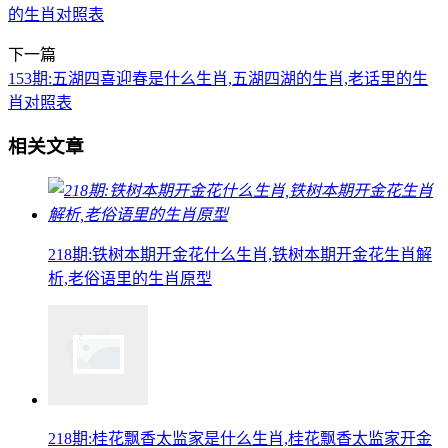
的生肖对照表
下一篇
153期:五湖四喜迎春是什么生肖,五湖四湖的生肖,老话里的生
肖对照表
相关文章
218期:铁树本期开金花什么生肖,铁树本期开金花生肖解
析,老俗语里的生肖原型
218期:桂花飘香太监家是什么生肖,桂花飘香太监家开金