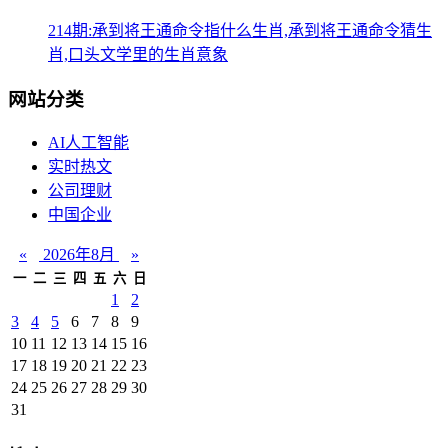
214期:承到将王通命令指什么生肖,承到将王通命令猜生
肖,口头文学里的生肖意象
网站分类
AI人工智能
实时热文
公司理财
中国企业
«
2026年8月
»
一
二
三
四
五
六
日
1
2
3
4
5
6
7
8
9
10
11
12
13
14
15
16
17
18
19
20
21
22
23
24
25
26
27
28
29
30
31