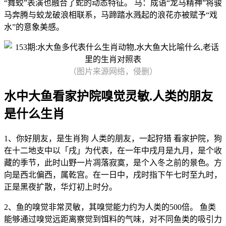
“舞蛟”表演也融合了蛇的动态特征。 马：成语“龙马精神”将骏
马奔腾与蛟龙破浪相联系，马蹄踏水溅起的浪花亦被赋予“戏
水”的意象美感。
（图片来源网络，侵删）
水中大鱼看家护院嗅觉灵敏.人类的朋友
是什么生肖
1、你好朋友，是生肖狗 人类的朋友，一起狩猎 看家护院，狗
在十二地支中以「戌」为代表，在一年中戌月是九月，是个收
藏的季节，此时山野一片凋落寂寞，是个入冬之前的景色。方
向是西北偏西，属乾宫。在一日中，戌时指下午七时至九时，
正是黑夜扩散，华灯初上时分。
2、鱼的嗅觉非常灵敏，其嗅觉能力约为人类的500倍。 鱼类
能够通过嗅觉远距离察觉到饵料的气味，对不同鱼类的吸引力