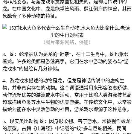
的非凡姿态。与游龙戏水意象直接相关的，是神话传说中的
龙。在中国文化中，龙是能掌管风雨、翻江倒海的神兽，其形
象融合了多种动物的特征。
（图片来源网络，侵删）
3、蛇：蛇常被认为是龙的“近亲”，在十二生肖中，蛇也紧邻
着龙。许多蛇类都是游泳高手，它们在水中游动的姿态与“游
龙戏水”的描绘有几分神似。
4、游龙戏水描述的动物是龙，但龙是神话传说中的虚构生
物，并非真实存在的动物。这个词语通常用来形容姿态矫健、
动作流畅优美的游泳或水中活动，常用于比喻人类游泳技艺高
超或描绘鱼类等水生生物的优美游姿。在传统文化中，龙常被
描绘为能在水中灵活游动的神兽，游龙戏水即源于这种意象。
5、现实类比动物 蛇：因身形柔韧、善于游水，常被视作蛟龙
的原型。古籍《山海经》中记载的“蛟”多与巨蛇相关，民间