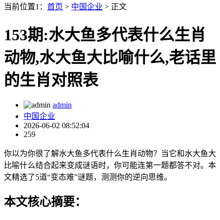
当前位置1：
首页
>
中国企业
> 正文
153期:水大鱼多代表什么生肖
动物,水大鱼大比喻什么,老话里
的生肖对照表
admin
中国企业
2026-06-02 08:52:04
259
你以为你很了解水大鱼多代表什么生肖动物？当它和水大鱼大
比喻什么结合起来变成谜语时，你可能连第一题都答不对。本
文精选了5道“变态难”谜题，测测你的逆向思维。
本文核心摘要：