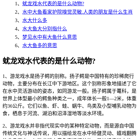
1、
蚘龙戏水代表的是什么动物?
2、
水中大鱼看家护院嗅觉灵敏.人类的朋友是什么生肖
3、
水大什么多
4、
水大鱼大分别指什么
5、
梦见水中有大鱼什么意思
6、
水大鱼多的意思
蚘龙戏水代表的是什么动物?
1、游龙戏水是扬子鳄的别称。扬子鳄是中国特有的珍稀爬行
动物，主要分布在长江中下游地区。这个别称形象地描述了它
在水中灵活游动的姿态，如同游龙一般。扬子鳄属于鼍科，是
世界上体型最小的鳄鱼种类之一，成年体长一般1—2米，体重
约36公斤。它们以鱼、虾、蛙、蜗牛、鸟类及小型哺乳动物为
食，栖息于河流、湖泊和沼泽湿地等淡水环境。
2、游龙戏水并非指代现实中的某种特定动物，而是源自中国
传统文化与神话传说，用以描绘龙在水中矫健灵动、嬉戏翻腾