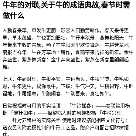
牛年的对联,关于牛的成语典故,春节时需
做什么
人勤春来早，草发牛更肥：形容人们勤劳耕作，春天来得更
早，草木茂盛，牛也更加肥壮。牛开丰稔景，燕舞艳阳天：牛
年带来丰收的景象，燕子在艳阳天里欢快舞蹈。牛耕芳草地，
鹊报吉祥年：牛在芳草地上耕作，喜鹊带来吉祥的新年。金牛
奔盛世，紫燕舞新春：金牛奔向盛世，紫燕在新春里翩翩起
舞。
上联：牛到财旺，牛报平安，牛运当头，牛犊呈威，牛毛如
财，牛年更牛，鼠你最牛。下联：牛气冲天，牛耕碧野，牛卧
福地，牛尾摆寿，牛跑闹春，牛驮喜来，身壮如牛。
日常祝福时可用的平实话语： 「牛铃摇春」——春联常用横
批 「健壮如牛」——探望病人时的风趣祝福 「牛栏兴旺」
——针对养殖户的实际关怀 使用时建议搭配相应文化符号：
送农民可附麦穗扎制的牛形工艺品，赠商户可配合招财树摆
件。