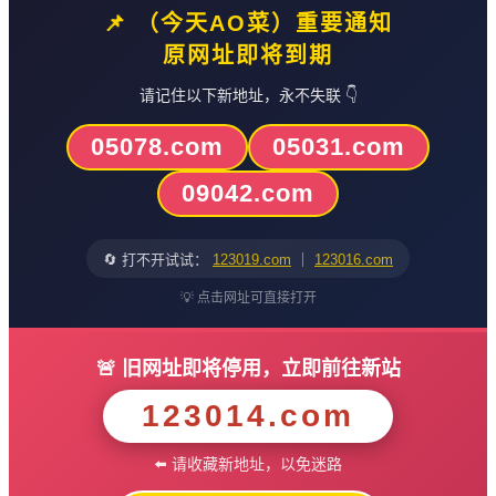
📌 （今天AO菜）重要通知
原网址即将到期
请记住以下新地址，永不失联 👇
05078.com
05031.com
09042.com
🔄 打不开试试：
123019.com
｜
123016.com
💡 点击网址可直接打开
🚨 旧网址即将停用，立即前往新站
123014.com
⬅️ 请收藏新地址，以免迷路