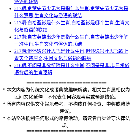
俗语的联结
217期:贪梦失节少无为是指什么生肖,贪梦失节少无为是
什么意思,生肖文化与俗语的联结
217期:白袷蓝衫是什么生肖,白袷蓝衫是哪个生肖,生肖文
化与俗语的联结
217期:自古英雄出少年是指什么生肖,自古英雄出少年解
一准生肖,生肖文化与俗语的联结
217期:俱怀逸兴壮思飞是什么生肖,俱怀逸兴壮思飞欲上
青天全诗原文,生肖文化与俗语的联结
216期:不问是非欲铲除是什么生肖,不问是是非非,日常俗
语背后的生肖逻辑
==============================
* 本文内容为传统文化成语典故趣味解读，相关生肖属相仅为
民间文化延伸，不代表任何客观事实或预测结论。
* 所有内容仅供文化娱乐参考，不构成任何投资、中奖或赌博
建议。
* 本站坚决抵制任何形式的赌博活动，请读者自觉遵守法律法
规。
==============================