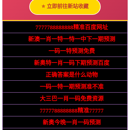
⭐ 立即前往新站收藏
告发:
7777788888888精准百度网址
置疑:
新澳一肖一特一恃一中下一期预测
发掘:
一码一特预测免费
警惕:
新奥特一肖一码下期预测百度
识破:
正确答案是什么动物
披露:
一码一特一期预测准不准
戳穿:
大三巴一肖一码免费资源
警惕:
7777788888888精准77777
识破:
新奥今晚一肖一码预测