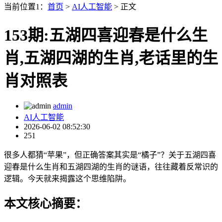
当前位置1：
首页
>
AI人工智能
> 正文
153期:五湖四喜迎春是什么生
肖,五湖四湖的生肖,老话里的生
肖对照表
admin
AI人工智能
2026-06-02 08:52:30
251
很多人都猜“苹果”，但正确答案其实是“橘子”？关于五湖四喜
迎春是什么生肖和五湖四湖的生肖的谜语，往往藏着反常识的
逻辑。今天就来揭露这个思维陷阱。
本文核心摘要：