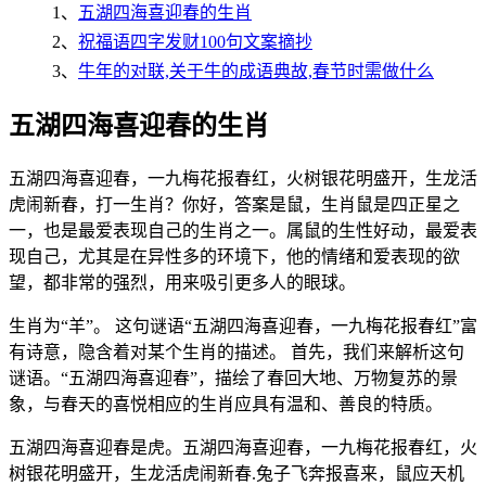
1、
五湖四海喜迎春的生肖
2、
祝福语四字发财100句文案摘抄
3、
牛年的对联,关于牛的成语典故,春节时需做什么
五湖四海喜迎春的生肖
五湖四海喜迎春，一九梅花报春红，火树银花明盛开，生龙活
虎闹新春，打一生肖？你好，答案是鼠，生肖鼠是四正星之
一，也是最爱表现自己的生肖之一。属鼠的生性好动，最爱表
现自己，尤其是在异性多的环境下，他的情绪和爱表现的欲
望，都非常的强烈，用来吸引更多人的眼球。
生肖为“羊”。 这句谜语“五湖四海喜迎春，一九梅花报春红”富
有诗意，隐含着对某个生肖的描述。 首先，我们来解析这句
谜语。“五湖四海喜迎春”，描绘了春回大地、万物复苏的景
象，与春天的喜悦相应的生肖应具有温和、善良的特质。
五湖四海喜迎春是虎。五湖四海喜迎春，一九梅花报春红，火
树银花明盛开，生龙活虎闹新春.兔子飞奔报喜来，鼠应天机