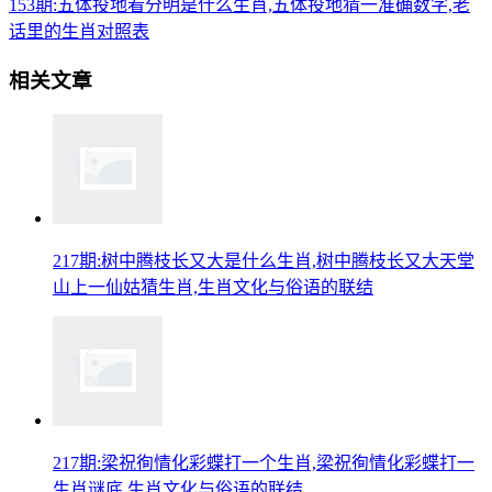
153期:五体投地看分明是什么生肖,五体投地猜一准确数字,老
话里的生肖对照表
相关文章
217期:树中腾枝长又大是什么生肖,树中腾枝长又大天堂
山上一仙姑猜生肖,生肖文化与俗语的联结
217期:梁祝徇情化彩蝶打一个生肖,梁祝徇情化彩蝶打一
生肖谜底,生肖文化与俗语的联结