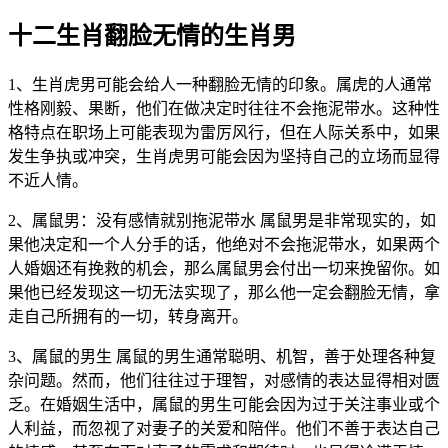
十二生肖翻脸无情的生肖男
1、生肖虎男可能会给人一种翻脸无情的印象。属虎的人通常
性格刚毅、果断，他们在做决定时往往不会拖泥带水。这种性
格特点在职场上可能表现为雷厉风行，但在人际关系中，如果
发生争执或冲突，生肖虎男可能会因为坚持自己的立场而显得
不近人情。
2、属鼠男：没有感情就别拖泥带水 属鼠男是非常现实的，如
果他决定和一个人分手的话，他绝对不会拖泥带水，如果两个
人婚姻还有挽救的机会，那么属鼠男会付出一切来挽留你。如
果他已经发现这一切无法实现了，那么他一定会翻脸无情，拿
走自己所拥有的一切，转身离开。
3、属鼠的男生 属鼠的男生通常聪明、机智，善于处理各种复
杂问题。然而，他们往往过于理智，对感情的表达显得相对匮
乏。在婚姻生活中，属鼠的男生可能会因为过于关注事业或个
人利益，而忽视了对妻子的关爱和陪伴。他们不善于表达自己