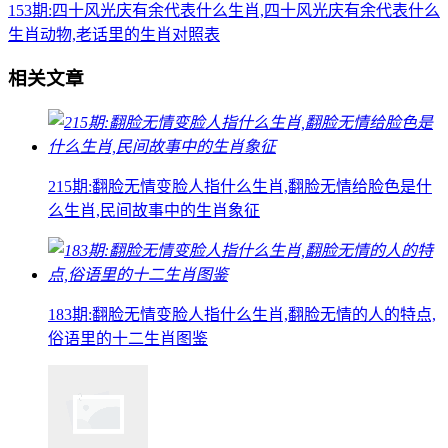
153期:四十风光庆有余代表什么生肖,四十风光庆有余代表什么
生肖动物,老话里的生肖对照表
相关文章
215期:翻脸无情变脸人指什么生肖,翻脸无情给脸色是什
么生肖,民间故事中的生肖象征
183期:翻脸无情变脸人指什么生肖,翻脸无情的人的特点,
俗语里的十二生肖图鉴