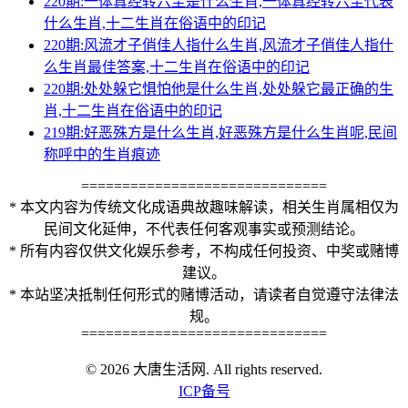
220期:一体真经转六尘是什么生肖,一体真经转六尘代表
什么生肖,十二生肖在俗语中的印记
220期:风流才子俏佳人指什么生肖,风流才子俏佳人指什
么生肖最佳答案,十二生肖在俗语中的印记
220期:处处躲它惧怕他是什么生肖,处处躲它最正确的生
肖,十二生肖在俗语中的印记
219期:好恶殊方是什么生肖,好恶殊方是什么生肖呢,民间
称呼中的生肖痕迹
==============================
* 本文内容为传统文化成语典故趣味解读，相关生肖属相仅为
民间文化延伸，不代表任何客观事实或预测结论。
* 所有内容仅供文化娱乐参考，不构成任何投资、中奖或赌博
建议。
* 本站坚决抵制任何形式的赌博活动，请读者自觉遵守法律法
规。
==============================
© 2026 大唐生活网. All rights reserved.
ICP备号