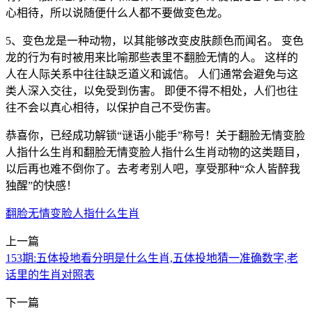
心相待，所以说随便什么人都不要做变色龙。
5、变色龙是一种动物，以其能够改变皮肤颜色而闻名。 变色
龙的行为有时被用来比喻那些表里不翻脸无情的人。 这样的
人在人际关系中往往缺乏道义和诚信。 人们通常会避免与这
类人深入交往，以免受到伤害。 即便不得不相处，人们也往
往不会以真心相待，以保护自己不受伤害。
恭喜你，已经成功解锁“谜语小能手”称号！关于翻脸无情变脸
人指什么生肖和翻脸无情变脸人指什么生肖动物的这类题目，
以后再也难不倒你了。去考考别人吧，享受那种“众人皆醉我
独醒”的快感！
翻脸无情变脸人指什么生肖
上一篇
153期:五体投地看分明是什么生肖,五体投地猜一准确数字,老
话里的生肖对照表
下一篇