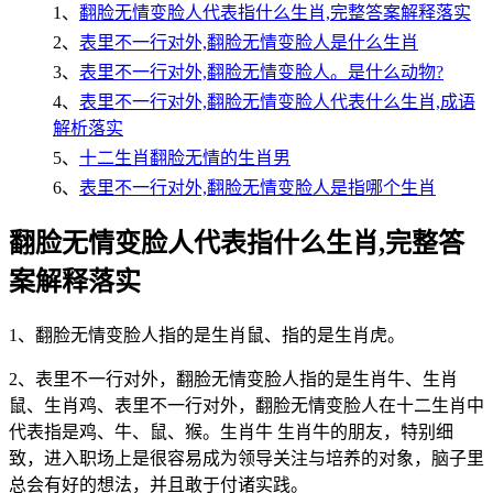
1、
翻脸无情变脸人代表指什么生肖,完整答案解释落实
2、
表里不一行对外,翻脸无情变脸人是什么生肖
3、
表里不一行对外,翻脸无情变脸人。是什么动物?
4、
表里不一行对外,翻脸无情变脸人代表什么生肖,成语
解析落实
5、
十二生肖翻脸无情的生肖男
6、
表里不一行对外,翻脸无情变脸人是指哪个生肖
翻脸无情变脸人代表指什么生肖,完整答
案解释落实
1、翻脸无情变脸人指的是生肖鼠、指的是生肖虎。
2、表里不一行对外，翻脸无情变脸人指的是生肖牛、生肖
鼠、生肖鸡、表里不一行对外，翻脸无情变脸人在十二生肖中
代表指是鸡、牛、鼠、猴。生肖牛 生肖牛的朋友，特别细
致，进入职场上是很容易成为领导关注与培养的对象，脑子里
总会有好的想法，并且敢于付诸实践。