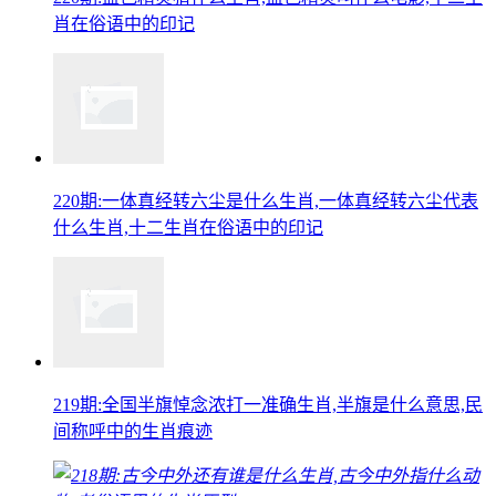
肖在俗语中的印记
220期:一体真经转六尘是什么生肖,一体真经转六尘代表
什么生肖,十二生肖在俗语中的印记
219期:全国半旗悼念浓打一准确生肖,半旗是什么意思,民
间称呼中的生肖痕迹