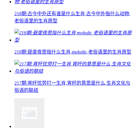
218期:古今中外还有谁是什么生肖,古今中外指什么动物,
老俗语里的生肖原型
218期:昼度夜思指什么生肖,molodic,老俗语里的生肖原型
217期:宵旰忧劳打一生肖,宵旰的意思是什么,生肖文化与
俗语的联结