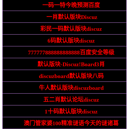
解谜:
一码一特今晚预测百度
指南 :
一肖默认版块Discuz
技巧:
彩民一码默认版块discuz
文化:
6码默认版块discuz
解析:
777777888888888888百度安全等级
精通:
默认版块-Discuz!Board3肖
拆解:
discuzboard默认版块八码
步骤:
牛人默认版块discuzboard
趣味:
五二肖默认论坛discuz
竞赛:
1十码默认版块discuz
识破:
澳门管家婆100精准谜语今天的谜诸葛