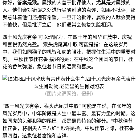
你好，答案是猴。属猴的人善于批评他人，尤其是对属猴的
人。他们会对错误之处进行尖酸刻薄的点评，如果不批评，那
就意味着他们还抱有希望。一旦开始批评，属猴的人就会变得
不愉快，但是批评之后，他们通常会恢复笑脸相迎。
四十风光庆有余 可以理解为：在四十年的风华正茂中，庆祝
和喜悦仍然充盈。 猴头虎尾其中取 可能是指：在这段岁月
中，我们如同猴子的机智和虎的强壮，把握住生活中的重要时
刻。 中秋佳节桂花香 描述的是：在中秋这个团圆的节日，桂
花的香气弥漫，象征着节日的温馨和喜庆。
（图片来源网络，侵删）
“四十风光庆有余，猴头虎尾其中取” 可能是在说，在40年的
风光岁月中，中年阶段是人生中最丰富、最有力量的时期。这
如同虎的头部和猴的尾巴，都是最具特色的部分。“中秋佳节
桂花香，将相夫人三八妇” 也许是指，中秋佳节之际，桂花香
飘四溢，这象征着富饶和吉祥。