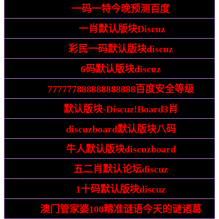
解谜:
一码一特今晚预测百度
指南 :
一肖默认版块Discuz
技巧:
彩民一码默认版块discuz
文化:
6码默认版块discuz
解析:
777777888888888888百度安全等级
精通:
默认版块-Discuz!Board3肖
拆解:
discuzboard默认版块八码
步骤:
牛人默认版块discuzboard
趣味:
五二肖默认论坛discuz
竞赛:
1十码默认版块discuz
识破:
澳门管家婆100精准谜语今天的谜诸葛