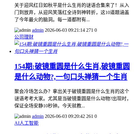
关于迎风红日如秋平是什么生肖的谜语合集来了！从入
门到放弃，从迎风笑落红全诗到神转折，这10道题涵盖
了今年最火的脑洞。每一道都附有...
admin
2026-06-03 09:21:14
271
0
公司理财
154期:破镜重圆是什么生肖,破镜重圆
是什么动物?,一句口头禅猜一个生肖
聚会冷场怎么办？拿出关于破镜重圆是什么生肖的这个
谜语考考大家。尤其是当破镜重圆是什么动物?出现时，
保证全场安静10秒钟。今天就教...
admin
2026-06-03 09:20:42
261
0
AI人工智能