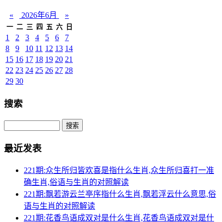
«
2026年6月
»
一
二
三
四
五
六
日
1
2
3
4
5
6
7
8
9
10
11
12
13
14
15
16
17
18
19
20
21
22
23
24
25
26
27
28
29
30
搜索
Search
最近发表
221期:众生所归皆欢喜是指什么生肖,众生所归喜打一准
确生肖,俗语与生肖的对照解读
221期:飘若游云兰亭序指什么生肖,飘若浮云什么意思,俗
语与生肖的对照解读
221期:花香鸟语成双对是什么生肖,花香鸟语成双对是什