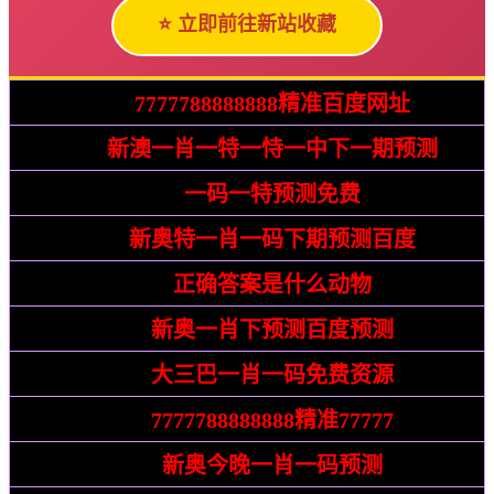
⭐ 立即前往新站收藏
告发:
7777788888888精准百度网址
置疑:
新澳一肖一特一恃一中下一期预测
发掘:
一码一特预测免费
警惕:
新奥特一肖一码下期预测百度
识破:
正确答案是什么动物
披露:
新奥一肖下预测百度预测
戳穿:
大三巴一肖一码免费资源
警惕:
7777788888888精准77777
识破:
新奥今晚一肖一码预测