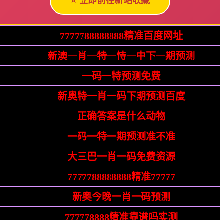
⭐ 立即前往新站收藏
告发:
7777788888888精准百度网址
置疑:
新澳一肖一特一恃一中下一期预测
发掘:
一码一特预测免费
警惕:
新奥特一肖一码下期预测百度
识破:
正确答案是什么动物
披露:
一码一特一期预测准不准
戳穿:
大三巴一肖一码免费资源
警惕:
7777788888888精准77777
识破:
新奥今晚一肖一码预测
质问:
777778888精准靠谱吗实测