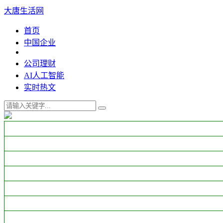
大唐生活网
首页
中国企业
公司理财
AI人工智能
实时热文