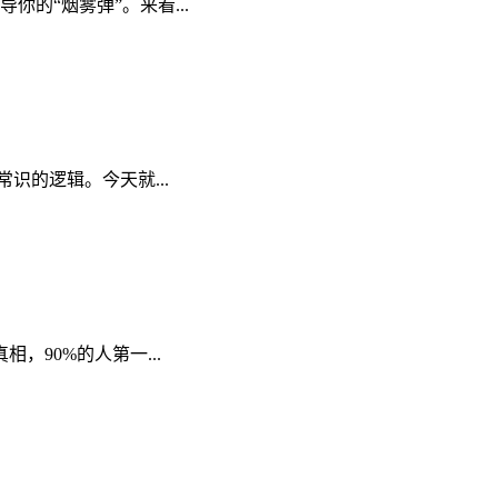
的“烟雾弹”。来看...
识的逻辑。今天就...
90%的人第一...