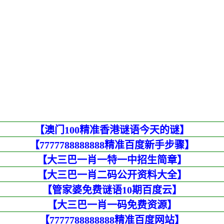
【澳门100精准香港谜语今天的谜】
【7777788888888精准百度新手步骤】
【大三巴一肖一特一中招生简章】
【大三巴一肖二码公开资料大全】
【管家婆免费谜语10期百度云】
【大三巴一肖一码免费资源】
【7777788888888精准百度网站】