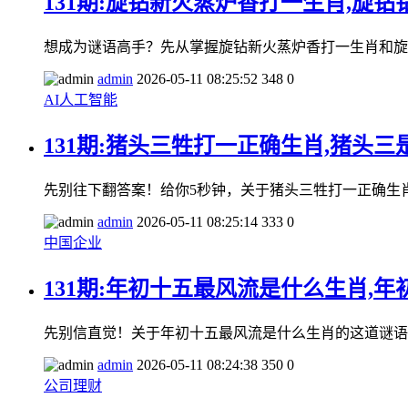
131期:旋钻新火蒸炉香打一生肖,旋
想成为谜语高手？先从掌握旋钻新火蒸炉香打一生肖和旋钻
admin
2026-05-11 08:25:52
348
0
AI人工智能
131期:猪头三牲打一正确生肖,猪头
先别往下翻答案！给你5秒钟，关于猪头三牲打一正确生肖
admin
2026-05-11 08:25:14
333
0
中国企业
131期:年初十五最风流是什么生肖,
先别信直觉！关于年初十五最风流是什么生肖的这道谜语，
admin
2026-05-11 08:24:38
350
0
公司理财