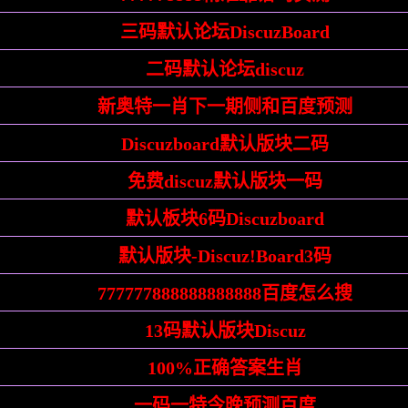
揭发:
三码默认论坛DiscuzBoard
暴露:
二码默认论坛discuz
检举:
新奥特一肖下一期侧和百度预测
披露:
Discuzboard默认版块二码
戳穿:
免费discuz默认版块一码
预防:
默认板块6码Discuzboard
整合:
默认版块-Discuz!Board3码
警惕:
777777888888888888百度怎么搜
战略:
13码默认版块Discuz
解答:
100%正确答案生肖
解谜:
一码一特今晚预测百度