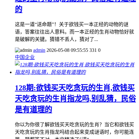
的
这是一道“送命题”！关于欲钱买一本正经的动物的谜
语，答案往往出人意料。而一本正经的生肖动物恰好就
是破解的关键。猜错不丢人，猜对了...
admin
2026-05-08 09:55:55
331
0
中国企业
128期:欲钱买天吃贪玩的生肖,欲钱买
天吃贪玩的生肖指龙吗,别乱猜，民俗
是有道理的
你以为你很了解欲钱买天吃贪玩的生肖？当它和欲钱买
天吃贪玩的生肖指龙吗结合起来变成谜语时，你可能连