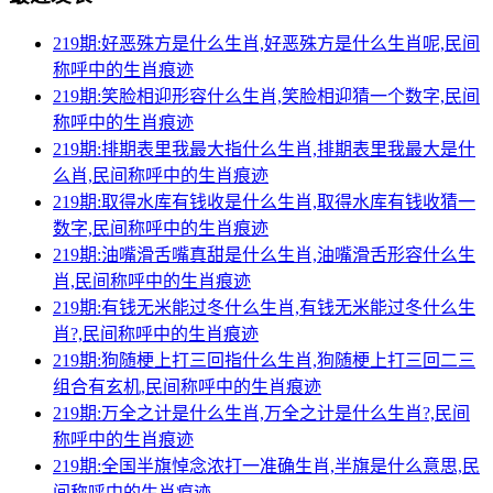
219期:好恶殊方是什么生肖,好恶殊方是什么生肖呢,民间
称呼中的生肖痕迹
219期:笑脸相迎形容什么生肖,笑脸相迎猜一个数字,民间
称呼中的生肖痕迹
219期:排期表里我最大指什么生肖,排期表里我最大是什
么肖,民间称呼中的生肖痕迹
219期:取得水库有钱收是什么生肖,取得水库有钱收猜一
数字,民间称呼中的生肖痕迹
219期:油嘴滑舌嘴真甜是什么生肖,油嘴滑舌形容什么生
肖,民间称呼中的生肖痕迹
219期:有钱无米能过冬什么生肖,有钱无米能过冬什么生
肖?,民间称呼中的生肖痕迹
219期:狗随梗上打三回指什么生肖,狗随梗上打三回二三
组合有玄机,民间称呼中的生肖痕迹
219期:万全之计是什么生肖,万全之计是什么生肖?,民间
称呼中的生肖痕迹
219期:全国半旗悼念浓打一准确生肖,半旗是什么意思,民
间称呼中的生肖痕迹