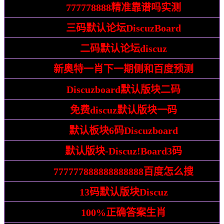
质问:
777778888精准靠谱吗实测
揭发:
三码默认论坛DiscuzBoard
暴露:
二码默认论坛discuz
检举:
新奥特一肖下一期侧和百度预测
披露:
Discuzboard默认版块二码
戳穿:
免费discuz默认版块一码
预防:
默认板块6码Discuzboard
整合:
默认版块-Discuz!Board3码
警惕:
777777888888888888百度怎么搜
战略:
13码默认版块Discuz
解答:
100%正确答案生肖