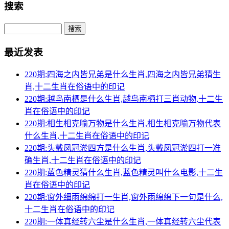
搜索
Search
最近发表
220期:四海之内皆兄弟是什么生肖,四海之内皆兄弟猜生
肖,十二生肖在俗语中的印记
220期:越鸟南栖是什么生肖,越鸟南栖打三肖动物,十二生
肖在俗语中的印记
220期:相生相克喻万物是什么生肖,相生相克喻万物代表
什么生肖,十二生肖在俗语中的印记
220期:头戴凤冠淤四方是什么生肖,头戴凤冠淤四打一准
确生肖,十二生肖在俗语中的印记
220期:蓝色精灵猜什么生肖,蓝色精灵叫什么电影,十二生
肖在俗语中的印记
220期:窗外细雨绵绵打一生肖,窗外雨绵绵下一句是什么,
十二生肖在俗语中的印记
220期:一体真经转六尘是什么生肖,一体真经转六尘代表