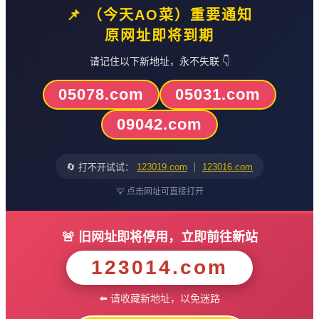
📌 （今天AO菜）重要通知
原网址即将到期
请记住以下新地址，永不失联 👇
05078.com
05031.com
09042.com
🔄 打不开试试：
123019.com
｜
123016.com
💡 点击网址可直接打开
🚨 旧网址即将停用，立即前往新站
123014.com
⬅️ 请收藏新地址，以免迷路