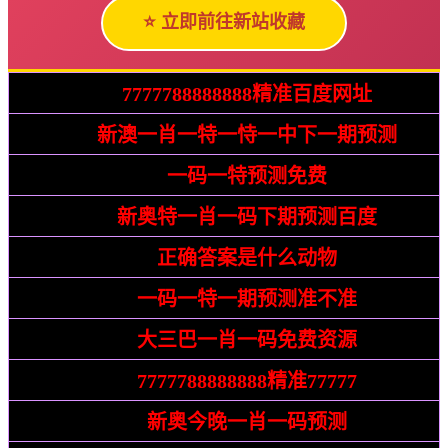
⭐ 立即前往新站收藏
告发:
7777788888888精准百度网址
置疑:
新澳一肖一特一恃一中下一期预测
发掘:
一码一特预测免费
警惕:
新奥特一肖一码下期预测百度
识破:
正确答案是什么动物
披露:
一码一特一期预测准不准
戳穿:
大三巴一肖一码免费资源
警惕:
7777788888888精准77777
识破:
新奥今晚一肖一码预测