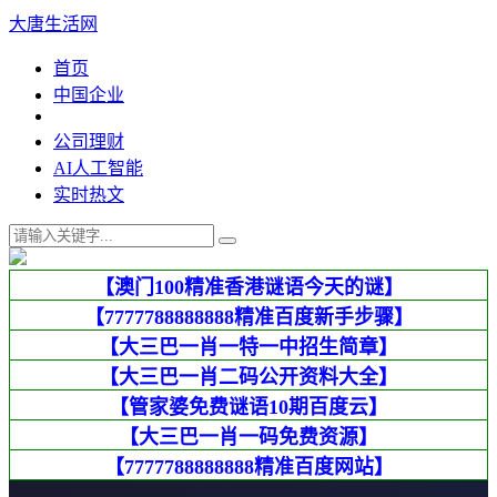
大唐生活网
首页
中国企业
公司理财
AI人工智能
实时热文
【澳门100精准香港谜语今天的谜】
【7777788888888精准百度新手步骤】
【大三巴一肖一特一中招生简章】
【大三巴一肖二码公开资料大全】
【管家婆免费谜语10期百度云】
【大三巴一肖一码免费资源】
【7777788888888精准百度网站】