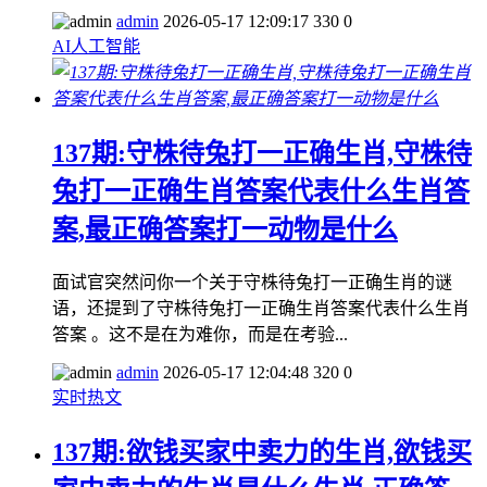
admin
2026-05-17 12:09:17
330
0
AI人工智能
137期:守株待兔打一正确生肖,守株待
兔打一正确生肖答案代表什么生肖答
案,最正确答案打一动物是什么
面试官突然问你一个关于守株待兔打一正确生肖的谜
语，还提到了守株待兔打一正确生肖答案代表什么生肖
答案 。这不是在为难你，而是在考验...
admin
2026-05-17 12:04:48
320
0
实时热文
137期:欲钱买家中卖力的生肖,欲钱买